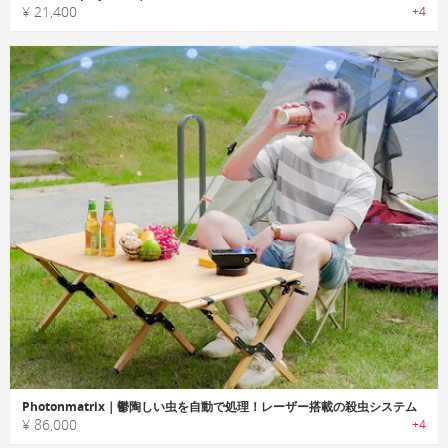
¥ 21,400
+4
Photonmatrix｜鬱陶しい虫を自動で処理！レーザー搭載の殺虫システム
¥ 86,000
+4