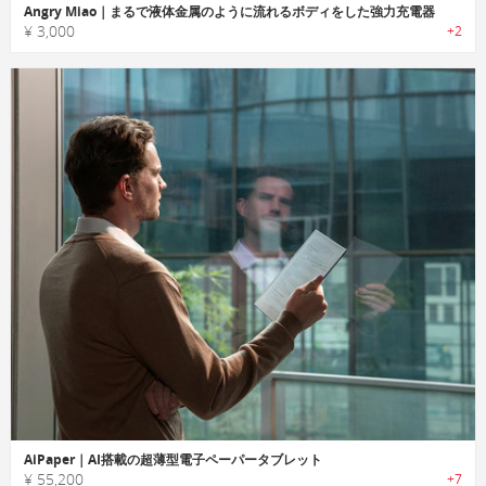
Angry Miao｜まるで液体金属のように流れるボディをした強力充電器
¥ 3,000
+2
AiPaper｜AI搭載の超薄型電子ペーパータブレット
¥ 55,200
+7