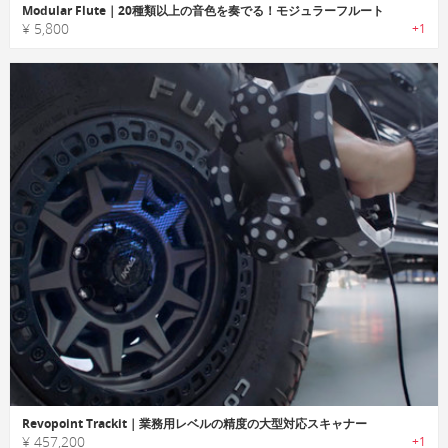
Modular Flute｜20種類以上の音色を奏でる！モジュラーフルート
¥ 5,800
+1
Revopoint Trackit｜業務用レベルの精度の大型対応スキャナー
¥ 457,200
+1