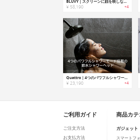
BLUVY｜スクリーンに顔を映しながら髭剃り可能なUV-C殺菌LED搭載シャワー用ディスプレイ「ブルービー」
¥ 58,190
+4
Quattro｜4つのパワフルシャワーモード搭載の節水シャワーヘッド「クワトロ」
¥ 23,190
+4
ご利用ガイド
商品カテ
ご注文方法
ガジェット
お支払方法
スマートフ