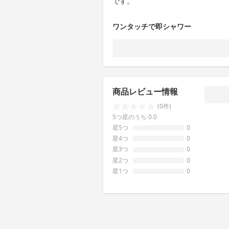
です。
ワンタッチで即シャワー
商品レビュー情報
(0件)
5つ星のうち 0.0
星5つ
0
星4つ
0
星3つ
0
星2つ
0
星1つ
0