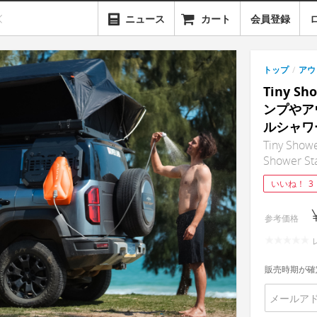
ニュース
カート
会員登録
トップ
/
アウ
Tiny Sh
ンプやア
ルシャワ
Tiny Showe
Shower St
いいね！
3
参考価格
販売時期が確