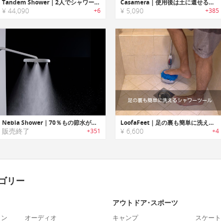
Tandem Shower｜2人でシャワーを楽しめる工事不要のシャワーシステム「タンデムシャワー」
Casamera｜使用後は土に還せる天然素材製シャワースポンジ「カサメーラ」
¥ 44,090
¥ 5,090
+6
+385
Nebia Shower｜70％もの節水が可能な夢のシャワーヘッド「ネビアシャワー」
LoofaFeet｜足の裏も簡単に洗えるシャワーツール「ルーファフィート」
販売終了
¥ 6,600
+351
+4
ゴリー
アウトドア･スポーツ
ォン
オーディオ
キャンプ
スケート