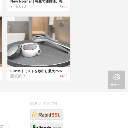
New Normal｜軽量で通気性、撥水性に優れ、リサイクル可能なシャワーカーテン
¥ 19,690
+233
Cirrus｜ミストを放出し最大75%節水可能なシャワーヘッド「シーラス」
販売終了
+492
サポート
BUILT WITH
ボード