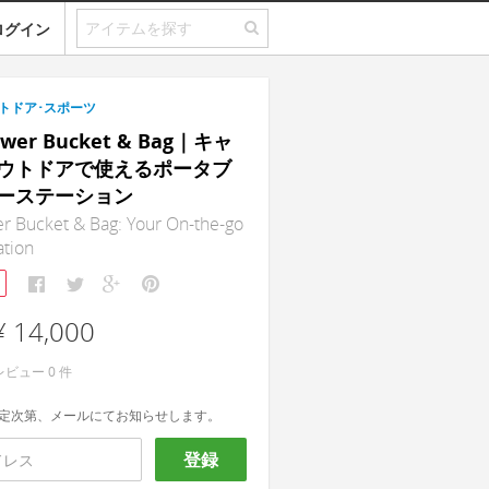
ログイン
トドア･スポーツ
ower Bucket & Bag｜キャ
ウトドアで使えるポータブ
ーステーション
r Bucket & Bag: Your On-the-go
ation
¥ 14,000
レビュー
0
件
定次第、メールにてお知らせします。
登録