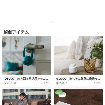
類似アイテム
DECCO｜歩き回る幼児用をモニタリング可能なモーションセンサー搭載幼児モニター「デッコ」
GLOCO｜赤ちゃん部屋に最適なWiFi温度・湿度・一酸化炭素モニター「グロコ」
+171
+198
¥ 22,590
販売終了