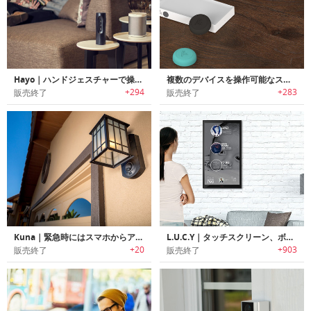
Hayo｜ハンドジェスチャーで操作可能なスマートホームコントローラー「ヘイヨー」
複数のデバイスを操作可能なスマートプッシュカットボタン「フリックハブ」
+294
+283
販売終了
販売終了
Kuna｜緊急時にはスマホからアクションを行えるスマートホームセキュリティー野外ライト「クナ」
L.U.C.Y｜タッチスクリーン、ボイスコマンド搭載であなたと対話可能なデジタルバトラー「ルーシー」
+20
+903
販売終了
販売終了