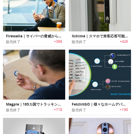
Firewalla｜サイバーの脅威から家族を守るサイバーセキュリティデバイス「ファイアーウォーラ」
Xchime｜スマホで来客応答可能な1080p HDライブビデオカメラ搭載ドアベル「エックスチャイム」
+388
+426
販売終了
販売終了
Magpie｜185カ国でトラッキング可能なスマートグローバルGPSトラッカー「マグパイ」
FetchitGO｜様々なホームデバイスをコントロール可能なスマートボタンパネル「フェチットゴー」
+718
+190
販売終了
販売終了