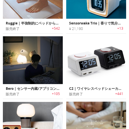
Ruggie｜半強制的にベッドから起きられる目覚まし時計「ラギー」
Sensorwake Trio｜香りで気分爽快に目覚められるアラームクロック「センサーウェイクトリオ」
+542
+13
販売終了
¥ 21,190
Bero｜センサー内蔵/アプリコントロールのキャラクターデザインスマートランプ「ベロ」
C2｜ワイヤレスベッドシェーカー機能搭載4イン1アラームクロック「シーツー」
+105
+441
販売終了
販売終了