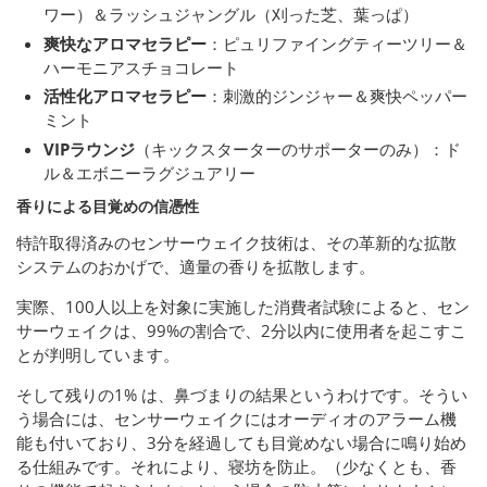
ワー）＆ラッシュジャングル（刈った芝、葉っぱ）
爽快なアロマセラピー
：ピュリファイングティーツリー＆
ハーモニアスチョコレート
活性化アロマセラピー
：刺激的ジンジャー＆爽快ペッパー
ミント
VIPラウンジ
（キックスターターのサポーターのみ）：ド
ル＆エボニーラグジュアリー
香りによる目覚めの信憑性
特許取得済みのセンサーウェイク技術は、その革新的な拡散
システムのおかげで、適量の香りを拡散します。
実際、100人以上を対象に実施した消費者試験によると、セン
サーウェイクは、99%の割合で、2分以内に使用者を起こすこ
とが判明しています。
そして残りの1% は、鼻づまりの結果というわけです。そうい
う場合には、センサーウェイクにはオーディオのアラーム機
能も付いており、3分を経過しても目覚めない場合に鳴り始め
る仕組みです。それにより、寝坊を防止。（少なくとも、香