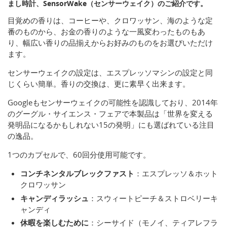
まし時計、SensorWake（センサーウェイク）のご紹介です。
目覚めの香りは、コーヒーや、クロワッサン、海のような定
番のものから、お金の香りのような一風変わったものもあ
り、幅広い香りの品揃えからお好みのものをお選びいただけ
ます。
センサーウェイクの設定は、エスプレッソマシンの設定と同
じくらい簡単。香りの交換は、更に素早く出来ます。
Googleもセンサーウェイクの可能性を認識しており、2014年
のグーグル・サイエンス・フェアで本製品は「世界を変える
発明品になるかもしれない15の発明」にも選ばれている注目
の逸品。
1つのカプセルで、60回分使用可能です。
コンチネンタルブレックファスト
：エスプレッソ＆ホット
クロワッサン
キャンディラッシュ
：スウィートピーチ＆ストロベリーキ
ャンディ
休暇を楽しむために
：シーサイド（モノイ、ティアレフラ