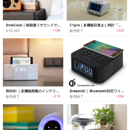
OneClock｜毎朝違うサウンドで目覚められるAIミュージックジェネレーター搭載スマートアラーム「ワンクロック」
C1pro｜多機能目覚まし時計「シーワン・プロ」
+188
+222
¥ 60,490
販売終了
BEDDI ｜多機能搭載のインテリジェントな目覚まし時計「ベディ」
DreamQi｜ Bluetooth対応ワイヤレス充電デュアル目覚まし時計「ドリームチー」
+219
+264
販売終了
販売終了