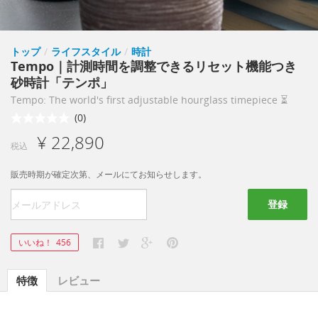
トップ
/
ライフスタイル
/
時計
Tempo｜計測時間を調整できるリセット機能つき
砂時計「テンポ」
Tempo: The world's first adjustable hourglass timepiece ⏳
(0)
¥ 22,890
税込
販売時期が確定次第、メールにてお知らせします。
登録
いいね！
456
特徴
レビュー