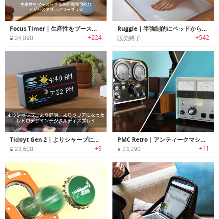
Focus Timer｜生産性をブーストする時間調整可能なアジャスタブルアワーグラス「フォーカスタイマー」
Ruggie｜半強制的にベッドから起きられる目覚まし時計「ラギー」
+224
+542
¥ 24,890
販売終了
Tidbyt Gen 2｜よりシャープに、より鮮明に、よりクリアになったレトロデザインデジタルディスプレイ
PMC Retro｜アンティークマシンデザインのレトロクロック
+9
+11
¥ 23,600
¥ 23,290