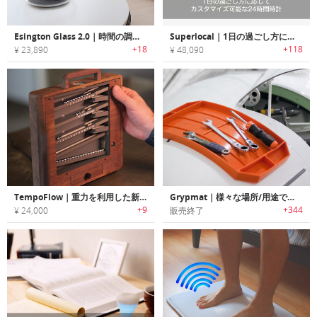
Esington Glass 2.0｜時間の調整や途中停止ができる砂時計「エジントン2.0」
Superlocal｜1日の過ごし方に応じてカスタマイズ可能な24時間時計「スーパーローカル」
+18
+118
¥ 23,890
¥ 48,090
TempoFlow｜重力を利用した新感覚ローリングボールクロック
Grypmat｜様々な場所/用途で使用可能なノンスリップツールトレイ「グリップマット」
+9
+344
¥ 24,000
販売終了