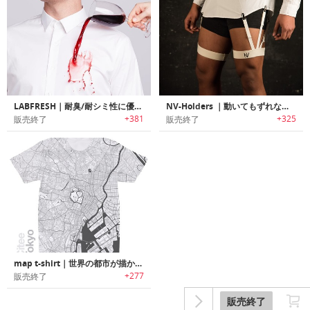
LABFRESH｜耐臭/耐シミ性に優れシワが付きにくいスマートコットンシャツ「ラブフレッシュ」
NV-Holders ｜動いてもずれないタックイン用ホルダーシステム「NVホルダー」
+381
+325
販売終了
販売終了
map t-shirt｜世界の都市が描かれたTシャツ「マップティーシャツ」
+277
販売終了
販売終了