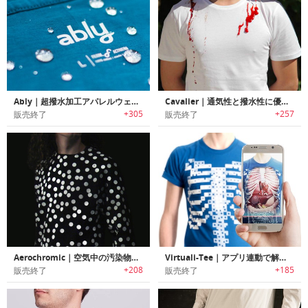
Ably｜超撥水加工アパレルウェア「エーブリー」
Cavalier｜通気性と撥水性に優れたTシャツ「キャバリア」
+305
+257
販売終了
販売終了
Aerochromic｜空気中の汚染物質を感知し色が変わるシャツ「エアロクロミック」
Virtuali-Tee｜アプリ連動で解剖学を学習可能なTシャツ「バーチャリティー」
+208
+185
販売終了
販売終了