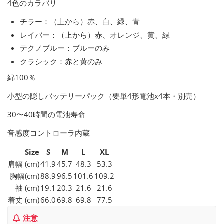
4色のカラバリ
チラー：（上から）赤、白、緑、青
レイバー：（上から）赤、オレンジ、黄、緑
テクノブルー：ブルーのみ
クラシック：赤と黄のみ
綿100％
小型の隠しバッテリーパック（要単4形電池x4本・別売）
30〜40時間の電池寿命
音感度コントローラ内蔵
Size
S
M
L
XL
肩幅 (cm)
41.9
45.7
48.3
53.3
胸幅(cm)
88.9
96.5
101.6
109.2
袖 (cm)
19.1
20.3
21.6
21.6
着丈 (cm)
66.0
69.8
69.8
77.5
注意