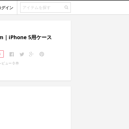
ログイン
um｜iPhone 5用ケース
3
レビュー
0
件