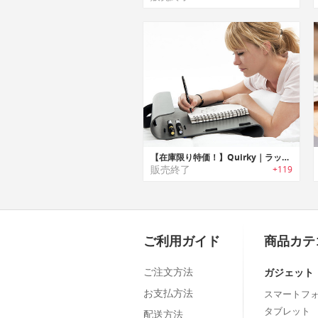
【在庫限り特価！】Quirky｜ラップデスクホルダー
販売終了
+119
ご利用ガイド
商品カテ
ご注文方法
ガジェット
お支払方法
スマートフ
タブレット
配送方法