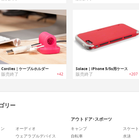
Cordies｜ケーブルホルダー
Solace｜iPhone 5/5s用ケース
販売終了
販売終了
+42
+207
ゴリー
アウトドア･スポーツ
ォン
オーディオ
キャンプ
スケート
ウェアラブルデバイス
自転車
水泳