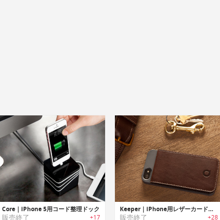
Core｜iPhone 5用コード整理ドック
Keeper｜iPhone用レザーカードケース
販売終了
販売終了
+17
+28