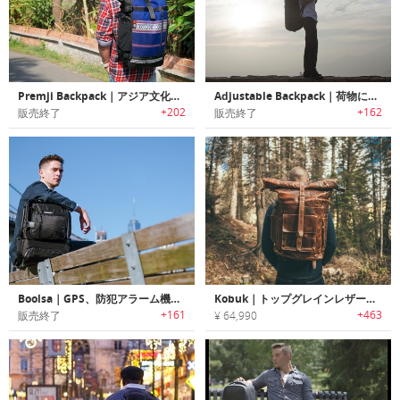
Premji Backpack｜アジア文化を伝承する生地を使ったエスニックバックパック「プレムジ」
Adjustable Backpack｜荷物に合わせてサイズを拡張可能なマルチサイズバックパック「アジャスタブルバックパック」
+202
+162
販売終了
販売終了
Boolsa｜GPS、防犯アラーム機能搭載の多機能バックパック「ボーサ」
Kobuk｜トップグレインレザーの風合いが美しいロールトップバックパック「コバック」
+161
+463
販売終了
¥ 64,990