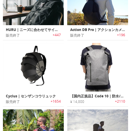
HURU｜ニーズに合わせてサイズ変更可能なタフユースバックパック「フル」
Action DB Pro｜アクションカメラが搭載可能なドローストリングバックパック「アクションDBプロ」
+447
+196
販売終了
販売終了
Cyclus｜センザンコウリュック
【国内正規品】Code 10｜防水/盗難防止機能搭載ロールダウンスタイルバックパック「コード10」
+1654
+2110
販売終了
¥ 14,800