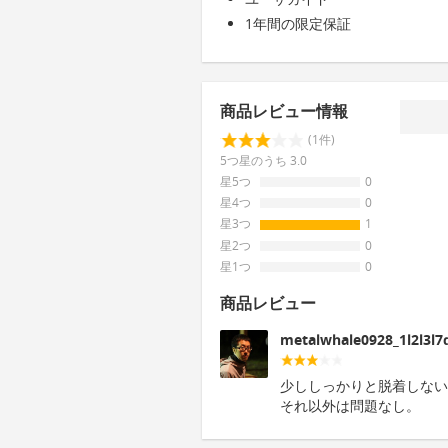
1年間の限定保証
商品レビュー情報
(1件)
5つ星のうち 3.0
星5つ
0
星4つ
0
星3つ
1
星2つ
0
星1つ
0
商品レビュー
metalwhale0928_1l2l3l7
少ししっかりと脱着しない
それ以外は問題なし。