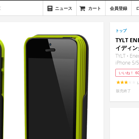
ニュース
カート
会員登録
トップ
TYLT E
イディン
TYLT • Ene
iPhone 5/5
いいね！
6
販売終了