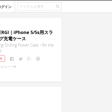
ログイン
NERGI｜iPhone 5/5s用スラ
グ充電ケース
rgi Sliding Power Case • for the
s
09
レビュー
1
件