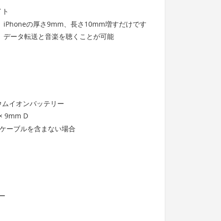
イト
Phoneの厚さ9mm、長さ10mm増すだけです
、データ転送と音楽を聴くことが可能
チウムイオンバッテリー
× 9mm D
とケーブルを含まない場合
ー