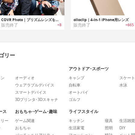
COVR Photo｜プリズムレンズを内蔵するiPhoneケース
olloclip｜4-in-1 iPhone用レンズ
販売終了
販売終了
+8
+665
ゴリー
アウトドア･スポーツ
ォン
オーディオ
キャンプ
スケート
ウェアラブルデバイス
自転車
水泳
スマートデバイス
オートバイ
3Dプリンタ･3Dスキャナ
ゴルフ
ース
おもちゃ･ゲーム･趣味
ライフスタイル
ナリー
ゲーム関連
キッチン
寝具
生活雑貨
ー
おもちゃ
生活家電
照明
DIY