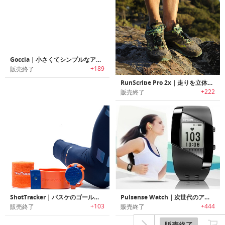
Goccia｜小さくてシンプルなアクティビティトラッカー
+189
販売終了
RunScribe Pro 2x｜走りを立体的に解析するアスリート向けウェアラブル
+222
販売終了
ShotTracker｜バスケのゴール数をカウントするスマートデバイス ショットトラッカー
Pulsense Watch｜次世代のアクティビティモニタウォッチ
+103
+444
販売終了
販売終了
販売終了