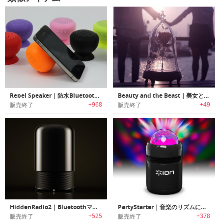
Rebel Speaker｜防水Bluetoothスピーカー＆スピーカーフォン
Beauty and the Beast｜美女と野獣をモチーフにデザインされたBluetoothスピーカー
+968
+49
販売終了
販売終了
HiddenRadio2｜Bluetoothマルチスピーカー
PartyStarter｜音楽のリズムにあわせて光るBluetoothスピーカー
+525
+378
販売終了
販売終了