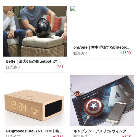
om/one｜空中浮揚するBluetoothスピーカー
+1690
販売終了
Belle｜最大6台のBluetoothスピーカーと同時接続可能なサウンドハブBluetoothスピーカー「ベレ」
+381
販売終了
GOgroove BlueSYNC TYM｜時計付き木製Bluetoothワイアレスステレオスピーカー
キャプテン・アメリカ/ウィンター・ソルジャー｜ミニBluetoothスピーカー
+1236
+323
販売終了
販売終了