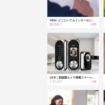
VEIU│どこにいてもインターホンからの映像と音声を確認可能なスマートドアベル「ビュー」
販売終了
+285
US:E｜顔認識カメラ搭載スマートドアロック「ユーエスイー」
¥ 60,690
+40