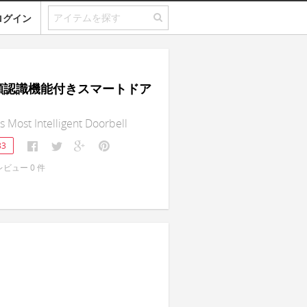
ログイン
｜顔認識機能付きスマートドア
s Most Intelligent Doorbell
83
レビュー
0
件