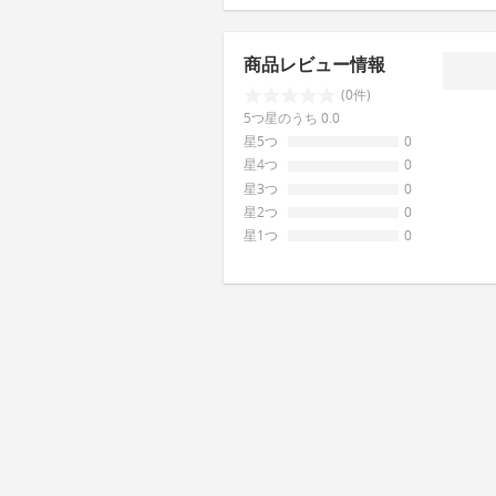
商品レビュー情報
(0件)
5つ星のうち 0.0
星5つ
0
星4つ
0
星3つ
0
星2つ
0
星1つ
0