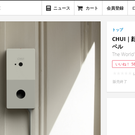
ニュース
カート
会員登録
トップ
CHUI
ベル
The World'
いいね！
5
販売終了