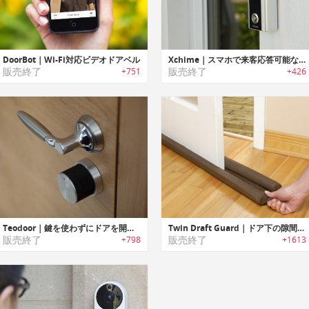
DoorBot｜Wi-Fi対応ビデオドアベル
Xchime｜スマホで来客応答可能な1080p HDライブビデオカメラ搭載ドアベル「エックスチャイム」
販売終了
販売終了
+751
+426
Teodoor｜鍵を使わずにドアを開閉可能なスマートロック「ティオドアー」
Twin Draft Guard｜ドア下の隙間を防いで冷気をシャットアウトしエネルギー浪費を防止する「ツインドラフトガード」
販売終了
販売終了
+798
+1613