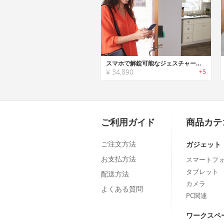
スマホで解錠可能なジェスチャーコントロールスマートロック「Keymitt（キーミット）」
¥ 34,890
+5
ご利用ガイド
商品カテ
ご注文方法
ガジェット
お支払方法
スマートフ
タブレット
配送方法
カメラ
よくある質問
PC関連
ワークスペ