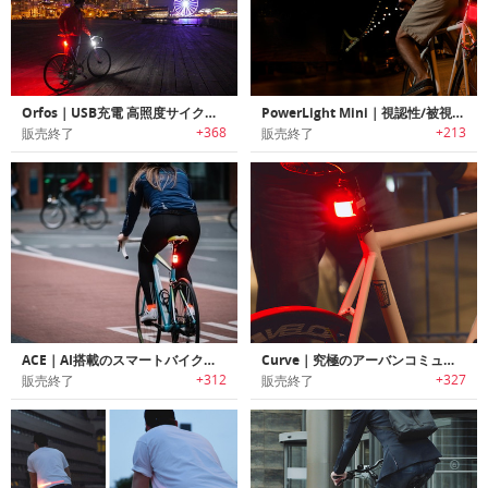
Orfos｜USB充電 高照度サイクルライト
PowerLight Mini｜視認性/被視認性を高めるバイク用USB充電式ライト「パワーライトミニ」
+368
+213
販売終了
販売終了
ACE｜AI搭載のスマートバイクライト「エース」
Curve｜究極のアーバンコミューター向けリアライト「カーブ」
+312
+327
販売終了
販売終了