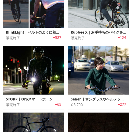
BlinkLight｜ベルトのように着用可能な自転車用LEDストリップライト「ブリンクライト」
Rubbee X｜お手持ちのバイクを簡単に電動バイクに変身させる「ラビーX」
+587
+124
販売終了
販売終了
STORP｜Orpスマートホーン
Sehen｜サングラスやヘルメットに取付け安全性を高めるリアビューミラー「シーヘン」
+65
+277
販売終了
¥ 8,790