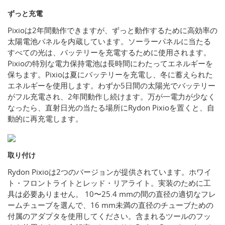
ずっと充電
Pixioは2年間動作できますが、ずっと動作するために高効率の
太陽電池パネルを内蔵しています。ソーラーパネルに当たる
すべての光は、バッテリーを充電するために使用されます。
Pixioの特別な電力保持電池は長時間にわたってエネルギーを
保ちます。Pixioは夏にバッテリーを充電し、冬に蓄えられた
エネルギーを使用します。わずか5日間の太陽光でバッテリー
がフル充電され、2年間動作し続けます。万が一電力が少なく
なったら、直射日光の当たる場所にRydon Pixioを置くと、自
動的に再充電します。
取り付け
Rydon Pixioは2つのバージョンが提供されています。ホワイ
ト・フロントライトとレッド・リアライト。実装のために工
具は必要ありません。 10〜25.4 mmの間の直径の適切なフレ
ームチューブを選んで、16 mm未満の直径のチューブための
付属のアダプタを使用してください。含まれるツールのフッ