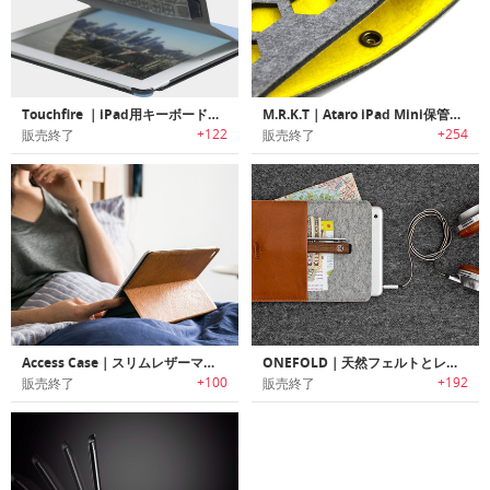
Touchfire ｜iPad用キーボードケース
M.R.K.T｜Ataro iPad Mini保管用スリーブ
+122
+254
販売終了
販売終了
Access Case｜スリムレザーマイクロ吸引iPad 2/3/4/Air/Mini用ケース
ONEFOLD｜天然フェルトとレザー製のiPadケース「ワンフォールド」
+100
+192
販売終了
販売終了