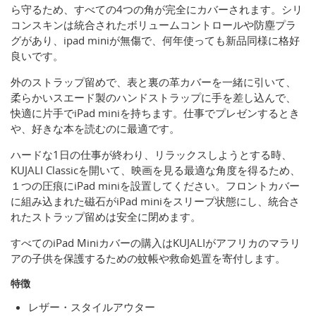
ら守るため、すべての4つの角が完全にカバーされます。シリ
コンスキンは統合されたボリュームコントロールや防塵プラ
グがあり、ipad miniが無傷で、何年使っても新品同様に格好
良いです。
外のストラップ留めで、表と裏の革カバーを一緒に引いて、
柔らかいスエード製のハンドストラップに手を差し込んで、
快適に片手でiPad miniを持ちます。仕事でプレゼンするとき
や、好きな本を読むのに最適です。
ハードな1日の仕事が終わり、リラックスしようとする時、
KUJALI Classicを開いて、映画を見る最適な角度を得るため、
１つの圧痕にiPad miniを設置してください。フロントカバー
に組み込まれた磁石がiPad miniをスリープ状態にし、統合さ
れたストラップ留めは安全に閉めます。
すべてのiPad Miniカバーの購入はKUJALIがアフリカのマラリ
アの子供を保護するための蚊帳や救命処置を寄付します。
特徴
レザー・スタイルアウター