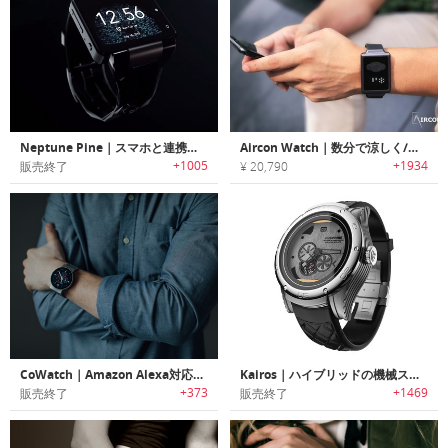
Neptune Pine｜スマホと連携なし 斬新なスマートウォッチ
Aircon Watch｜数分で涼しく/暖かく体温調整可能なリストバンド「エアコンウォッチ」
+1005
+1934
販売終了
¥ 20,790
CoWatch｜Amazon Alexa対応ハイエンドスマートウォッチ「コーウォッチ」
Kairos｜ハイブリッドの機械スマートウォッチ
+373
+1469
販売終了
販売終了