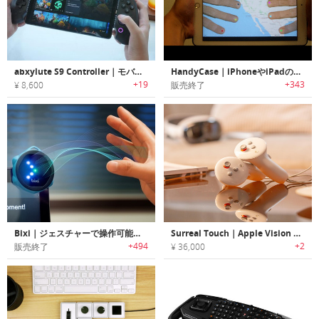
abxylute S9 Controller｜モバイルゲーミング用の振動機能付きコントローラー
HandyCase｜iPhoneやiPadの背面操作が可能な透明ケース「ハンディーケース」
+19
+343
¥ 8,600
販売終了
Bixi｜ジェスチャーで操作可能なスマートワイヤレスコントローラー「ビクシー」
Surreal Touch｜Apple Vision Pro用のゲーミングコントローラー
+494
+2
販売終了
¥ 36,000