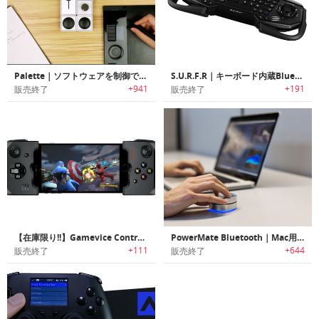
Palette｜ソフトウェアを制御できるフリーフォーム·インタフェース
S.U.R.F.R｜キーボード内蔵Bluetoothゲームコントローラー「サーファー」
+941
+191
販売終了
販売終了
【在庫限り!!】Gamevice Controller｜iPhone/iPad mini用ゲームコントローラ「ゲームバイス・コントローラ」
PowerMate Bluetooth｜Mac用のプログラム可能なBluetoothコントローラ
+111
+644
販売終了
販売終了