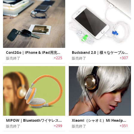
Cord2Go｜iPhone & iPad用充電+同期Lightning キーホルダー
Budsband 2.0｜様々なケーブルをすっきりと纏めるケーブルオーガナイザー「バッズバンド2.0」
+225
+307
販売終了
販売終了
MIPOW｜Bluetoothワイヤレスヘッドフォン M3
Xiaomi（シャオミ）Mi Headphones｜真のサウンドを再現する「ミ・ヘッドフォン」
+299
+351
販売終了
販売終了