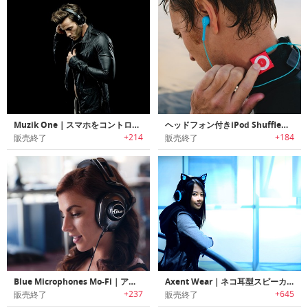
Muzik One｜スマホをコントロール可能なワイヤレスヘッドフォン「ミュージックワン」
ヘッドフォン付きiPod Shuffle防水キット
+214
+184
販売終了
販売終了
Blue Microphones Mo-Fi｜アンプ内蔵高音質ヘッドフォン
Axent Wear｜ネコ耳型スピーカー&LEDライト内蔵ヘッドフォン
+237
+645
販売終了
販売終了