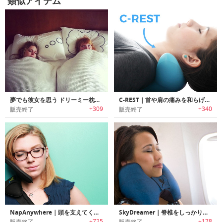
類似アイテム
夢でも彼女を思う ドリーミー枕カバー
C-REST｜首や肩の痛みを和らげるポータブルマッサージャー「クレスト」
+309
+340
販売終了
販売終了
NapAnywhere｜頭を支えてくれるポータブルな枕
SkyDreamer｜脊椎をしっかり支えるトラベルピロー「スカイドリーマー」
+725
+178
販売終了
販売終了