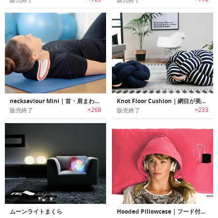
necksaviour Mini｜首・肩まわりをストレッチするネックサポーター「ネックセービアーミニ」
Knot Floor Cushion｜網目が美しい北欧スタイルスタイリッシュフロアクッション
+268
+233
販売終了
販売終了
ムーンライトまくら
Hooded Pillowcase｜フード付きまくらカバー