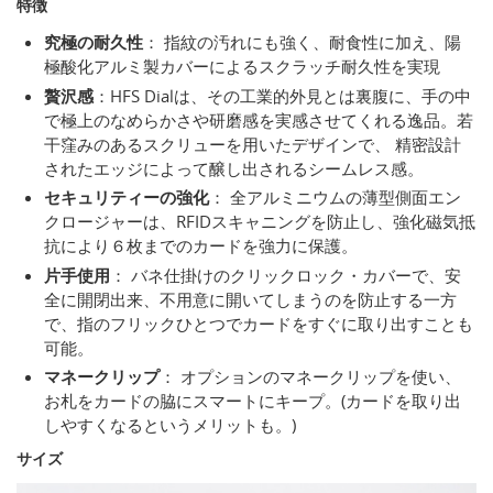
特徴
究極の耐久性
： 指紋の汚れにも強く、耐食性に加え、陽
極酸化アルミ製カバーによるスクラッチ耐久性を実現
贅沢感
：HFS Dialは、その工業的外見とは裏腹に、手の中
で極上のなめらかさや研磨感を実感させてくれる逸品。若
干窪みのあるスクリューを用いたデザインで、 精密設計
されたエッジによって醸し出されるシームレス感。
セキュリティーの強化
： 全アルミニウムの薄型側面エン
クロージャーは、RFIDスキャニングを防止し、強化磁気抵
抗により６枚までのカードを強力に保護。
片手使用
： バネ仕掛けのクリックロック・カバーで、安
全に開閉出来、不用意に開いてしまうのを防止する一方
で、指のフリックひとつでカードをすぐに取り出すことも
可能。
マネークリップ
： オプションのマネークリップを使い、
お札をカードの脇にスマートにキープ。(カードを取り出
しやすくなるというメリットも。)
サイズ