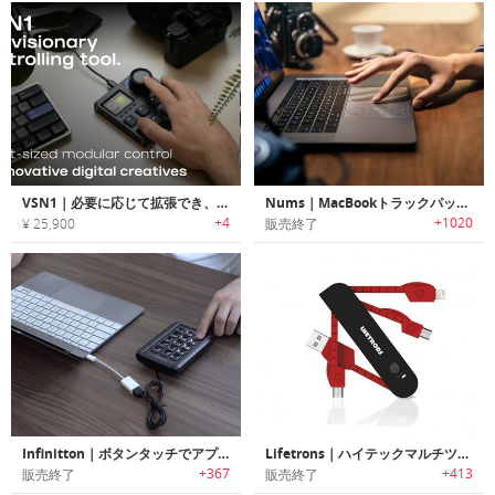
VSN1｜必要に応じて拡張でき、ワークスペースをより自由で快適にするコントローラー
Nums｜MacBookトラックパッドをナンバーキーボードに変身させる厚さ1mmの超薄型ガラスフィルム「ナム」
+4
+1020
¥ 25,900
販売終了
Infinitton｜ボタンタッチでアプリ起動やコマンドを実行可能なスマートタッチスクリーンキーボード「インフィニトン」
Lifetrons｜ハイテックマルチツールアダプター
+367
+413
販売終了
販売終了