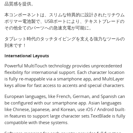
品質感を提供。
本コンポーネントは、スリムな特異的に設計されたリチウム
ポリマー電池製で、USBポートにより、テキストブレードの
その他全てのパーツへの急速充電が可能に。
タブレット時代のタッチタイピングを支える強力なツールの
到来です！
International Layouts
Powerful MultiTouch technology provides unprecedented
flexibility for international support. Each character location
is fully re-mappable via a smartphone app, and MultiLayer
keys allow for fast access to accents and special characters.
European languages, like French, German, and Spanish can
be configured with our smartphone app. Asian languages
like Chinese, Japanese, and Korean, use iOS / Android built-
in features to support large character sets.TextBlade is fully
compatible with these systems.