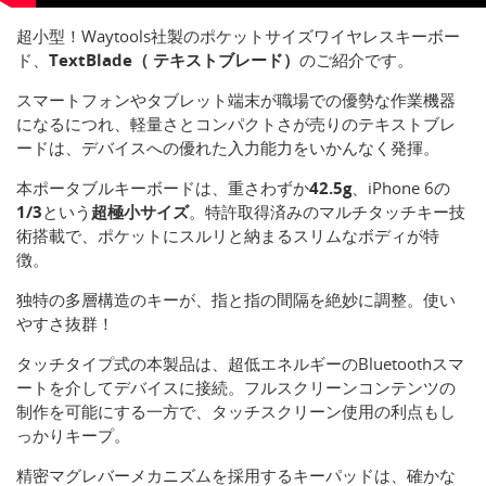
超小型！Waytools社製のポケットサイズワイヤレスキーボー
ド、
TextBlade（ テキストブレード）
のご紹介です。
スマートフォンやタブレット端末が職場での優勢な作業機器
になるにつれ、軽量さとコンパクトさが売りのテキストブレ
ードは、デバイスへの優れた入力能力をいかんなく発揮。
本ポータブルキーボードは、重さわずか
42.5g
、iPhone 6の
1/3
という
超極小サイズ
。特許取得済みのマルチタッチキー技
術搭載で、ポケットにスルリと納まるスリムなボディが特
徴。
独特の多層構造のキーが、指と指の間隔を絶妙に調整。使い
やすさ抜群！
タッチタイプ式の本製品は、超低エネルギーのBluetoothスマ
ートを介してデバイスに接続。フルスクリーンコンテンツの
制作を可能にする一方で、タッチスクリーン使用の利点もし
っかりキープ。
精密マグレバーメカニズムを採用するキーパッドは、確かな