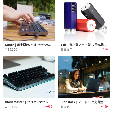
Lunar｜超小型PCと折りたたみキーボード
Zolt｜超小型ノート型PC用充電器 ゾルト
+8
+416
¥ 85,900
販売終了
BladeMaster｜プログラマブルノブ搭載のゲーミングキーボード「ブレードマスター」
Line Dock｜ノートPC用超薄型ユニバーサルポート登載スマートポータブルバッテリー「ラインドック」
+665
+449
¥ 21,690
販売終了