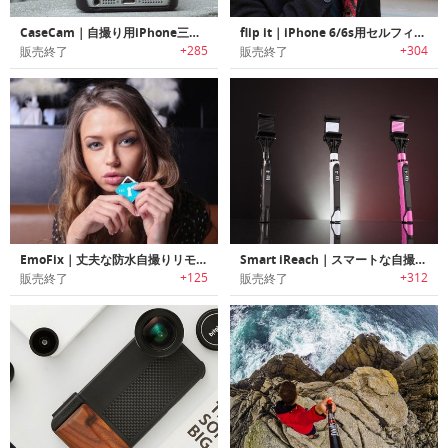
CaseCam｜自撮り用iPhone三脚ケース
flip it｜iPhone 6/6s用セルフィースティック内蔵ケース「フリップイット」
+285
+304
販売終了
販売終了
EmoFix｜丈夫な防水自撮りリモコン「エモフィックス」
Smart iReach｜スマートな自撮り棒
+125
+312
販売終了
販売終了