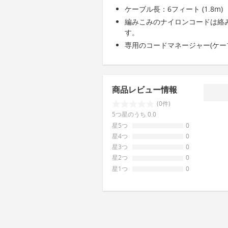
ケーブル長：6フィート (1.8m)
編みこみのナイロンコードは絡
す。
専用のコードマネージャー(ケー
商品レビュー情報
(0件)
5つ星のうち 0.0
星5つ
0
星4つ
0
星3つ
0
星2つ
0
星1つ
0