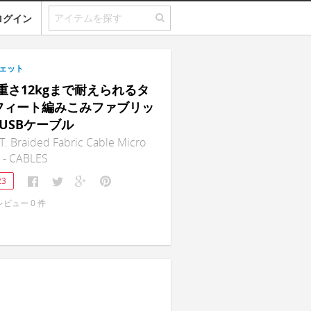
ログイン
ェット
｜重さ12kgまで耐えられるタ
フィート編みこみファブリッ
o USBケーブル
. Braided Fabric Cable Micro
 - CABLES
23
レビュー
0
件