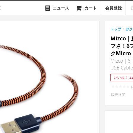
ニュース
カート
会員登録
トップ
/
ガジ
Mizco
フさ！6
クMicr
Mizco｜6FT
USB Cable
いいね！
2
販売終了