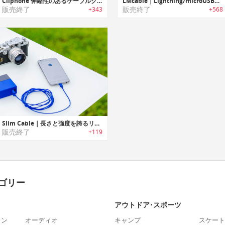
Cliphone 伸縮性のあるケーブルクリップ
LMcable｜Lightning/microUSB両対応の2-in-1ケーブル「エルエムケーブル」
販売終了
販売終了
+343
+568
Slim Cable｜長さと強度を誇るリバーシブルUSBライティングケーブル「スリムケーブル」
販売終了
+119
ゴリー
アウトドア･スポーツ
ォン
オーディオ
キャンプ
スケート