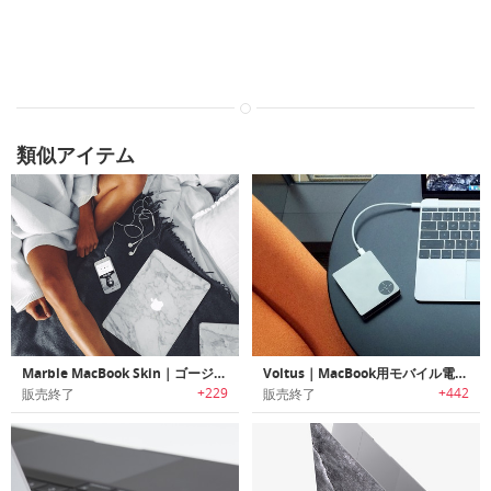
類似アイテム
Marble MacBook Skin｜ゴージャスな大理石模様のMacBookスキンシール
Voltus｜MacBook用モバイル電源＋拡張デバイス「ボルタス」
+229
+442
販売終了
販売終了