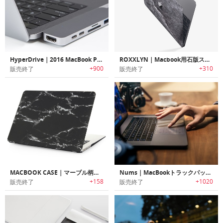
HyperDrive｜2016 MacBook Pro用ハイスピードアダプター「ハイパードライブ」
ROXXLYN｜Macbook用石版スキン「ロクスリン」
+900
+310
販売終了
販売終了
MACBOOK CASE｜マーブル柄MacBookケース
Nums｜MacBookトラックパッドをナンバーキーボードに変身させる厚さ1mmの超薄型ガラスフィルム「ナム」
+158
+1020
販売終了
販売終了