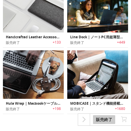
Handcrafted Leather Accessories｜MacBook用ハンドクラフトフェルトレザースリーブ
Line Dock｜ノートPC用超薄型ユニバーサルポート登載スマートポータブルバッテリー「ラインドック」
+133
+449
販売終了
販売終了
Hula Wrap｜Macbookケーブルオーガナイザー「フララップ」
MOBICASE｜スタンド機能搭載ノートPCバッグ「モビケース」
+198
+1680
販売終了
販売終了
販売終了