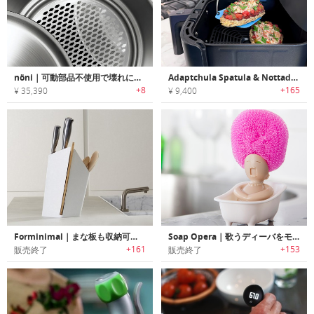
nöni｜可動部品不使用で壊れにくいハイパフォーマンス調理鍋セット「ノニ」
Adaptchula Spatula & Nottadrip Utensil Rest｜角度調整が可能な万能スパチュラと、調理に便利なアクセサリーセット
+8
+165
¥ 35,390
¥ 9,400
Forminimal｜まな板も収納可能なキッチンツールスタンド「フォーミニマル」
Soap Opera｜歌うディーバをモチーフにデザインされた食器洗い用スクラバーホルダー
+161
+153
販売終了
販売終了