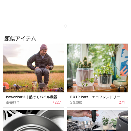
類似アイテム
PowerPot 5｜熱でモバイル機器を充電するポータブル鍋「パワーポット5」
POTR Pots｜エコフレンドリーなオリガミ式観葉植物用ポット「ポーターポッツ」
+227
+271
販売終了
¥ 5,390