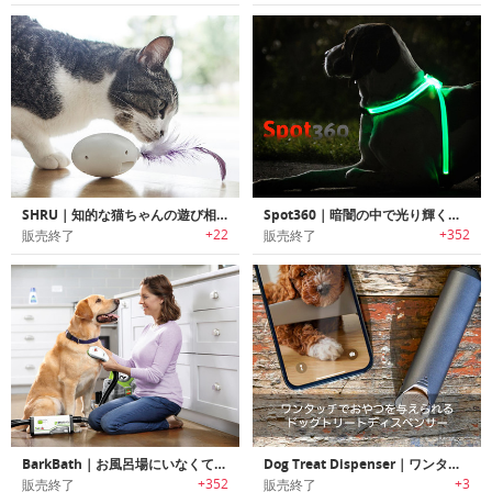
SHRU｜知的な猫ちゃんの遊び相手
Spot360｜暗闇の中で光り輝く犬用のハーネス スポット360
+22
+352
販売終了
販売終了
BarkBath｜お風呂場にいなくてもシャンプー可能な犬用ポータブルバスシステム「バークバス」
Dog Treat Dispenser｜ワンタッチでおやつを与えられるドッグトリートディスペンサー
+352
+3
販売終了
販売終了