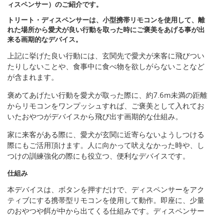
ィスペンサー）のご紹介です。
トリート・ディスペンサーは、小型携帯リモコンを使用して、離
れた場所から愛犬が良い行動を取った時にご褒美をあげる事が出
来る画期的なデバイス。
上記に挙げた良い行動には、玄関先で愛犬が来客に飛びつい
たりしないことや、食事中に食べ物を欲しがらないことなど
が含まれます。
褒めてあげたい行動を愛犬が取った際に、約7.6m未満の距離
からリモコンをワンプッシュすれば、ご褒美として入れてお
いたおやつがデバイスから飛び出す画期的な仕組み。
家に来客がある際に、愛犬が玄関に近寄らないようしつける
際にもご活用頂けます。人に向かって吠えなかった時や、し
つけの訓練強化の際にも役立つ、便利なデバイスです。
仕組み
本デバイスは、ボタンを押すだけで、ディスペンサーをアク
ティブにする携帯型リモコンを使用して動作。即座に、少量
のおやつや餌が中から出てくる仕組みです。ディスペンサー