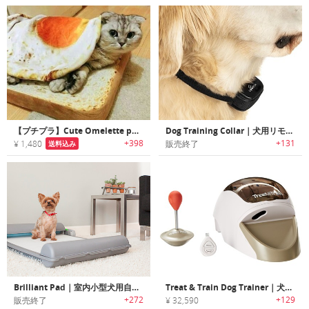
【プチプラ】Cute Omelette pet Blanket｜超リアルな目玉焼きプリントペット用ブランケット
Dog Training Collar｜犬用リモート式トレーニングカラー
+398
+131
¥ 1,480
販売終了
送料込み
Brilliant Pad｜室内小型犬用自動クリーニング機能搭載トイレ「ブリリアントパッド」
Treat & Train Dog Trainer｜犬のしつけトレーニングデバイス「トリート＆トレインドッグトレーナー」
+272
+129
販売終了
¥ 32,590