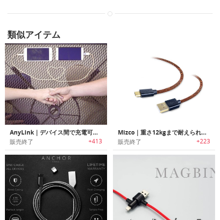
類似アイテム
AnyLink｜デバイス間で充電可能なケーブル「エニーリンク」
Mizco｜重さ12kgまで耐えられるタフさ！6フィート編みこみファブリックMicro USBケーブル
+413
+223
販売終了
販売終了