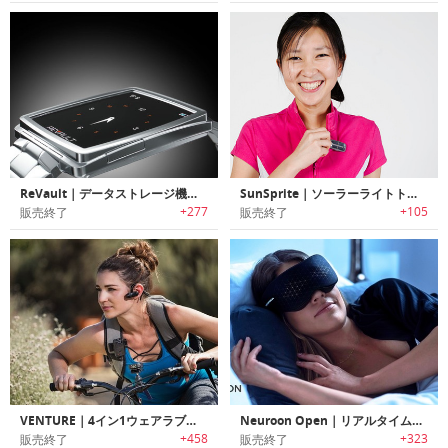
ReVault｜データストレージ機能付きスマートウォッチ「リボルト」
SunSprite｜ソーラーライトトラッカー
+277
+105
販売終了
販売終了
VENTURE｜4イン1ウェアラブルライブストリームカメラ「ベンチャー」
Neuroon Open｜リアルタイムの高度な睡眠測定/スマートホームインテグレーション/瞑想/明快な夢を実現するスマートデバイス「ニューロンオープン」
+458
+323
販売終了
販売終了