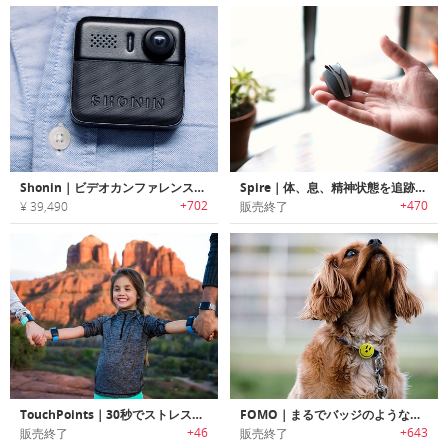
Shonin｜ビデオカンファレンスも可能なウェアラブルセキュリティーカメラ「ショーニン」
Spire｜体、息、精神状態を追跡するウェアラブルデバイス
+702
+470
¥ 39,490
販売終了
TouchPoints｜30秒でストレスを軽減し、睡眠・パフォーマンス・フォーカスを向上させるウェアラブルデバイス「タッチポイント」
FOMO｜まるでバッジのようなハンズフリーウェアラブルカメラ「フォーモ」
+46
+643
販売終了
販売終了