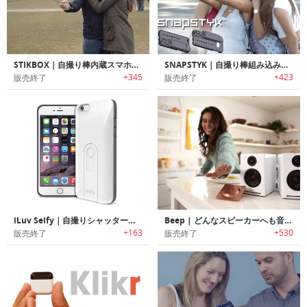
STIKBOX｜自撮り棒内蔵スマホケース「スティックボックス」
SNAPSTYK｜自撮り棒組み込み型iPhoneケース「スナップスティック」
+345
+423
販売終了
販売終了
iLuv Selfy｜自撮りシャッター付きiPhone 6 & 6 Plus用保護ケース
Beep | どんなスピーカーへも音楽を再生できるコントローラー
+163
+530
販売終了
販売終了