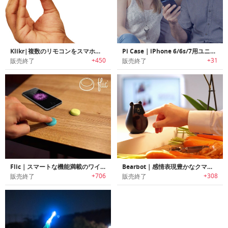
Klikr|複数のリモコンをスマホで統合するデバイス「クリッカー」
Pi Case｜iPhone 6/6s/7用ユニバーサルリモート機能搭載スマートバッテリーケース「パイケース」
+450
+31
販売終了
販売終了
Flic｜スマートな機能満載のワイヤレスボタン
Bearbot｜感情表現豊かなクマ型スマートホームコントローラー「ベアボット」
+706
+308
販売終了
販売終了