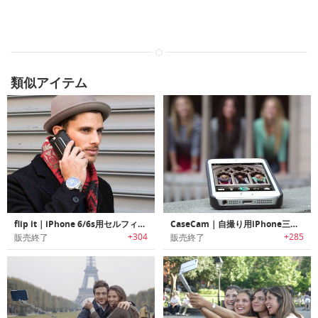
類似アイテム
flip it｜iPhone 6/6s用セルフィースティック内蔵ケース「フリップイット」
CaseCam｜自撮り用iPhone三脚ケース
+304
+285
販売終了
販売終了