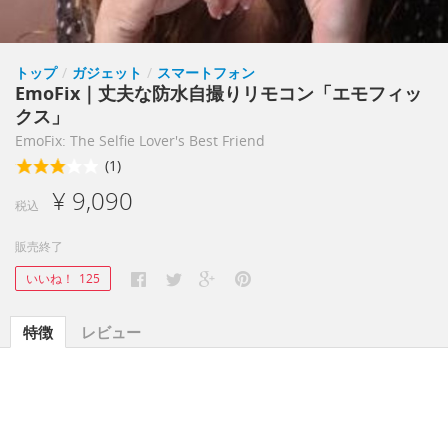
トップ
/
ガジェット
/
スマートフォン
EmoFix｜丈夫な防水自撮りリモコン「エモフィッ
クス」
EmoFix: The Selfie Lover's Best Friend
(1)
¥ 9,090
税込
販売終了
いいね！
125
特徴
レビュー