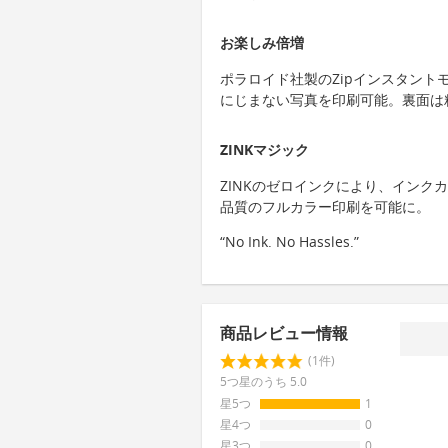
お楽しみ倍増
ポラロイド社製のZipインスタントモ
にじまない写真を印刷可能。裏面は
ZINKマジック
ZINKのゼロインクにより、インク
品質のフルカラー印刷を可能に。
“No Ink. No Hassles.”
商品レビュー情報
(1件)
5つ星のうち 5.0
星5つ
1
星4つ
0
星3つ
0