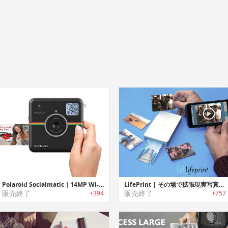
Polaroid Socialmatic｜14MP Wi-Fi デジタル インスタントカメラ ポラロイドソーシャルマティック
LifePrint | その場で拡張現実写真を印刷可能なプリンター「ライフプリント」
販売終了
販売終了
+394
+757