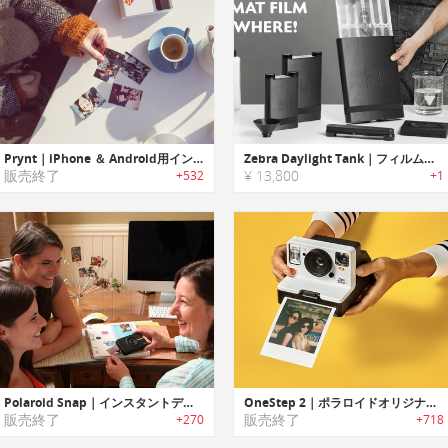
Prynt｜iPhone ＆ Android用インスタントカメラ プリント
Zebra Daylight Tank｜フィルム、乾板、印画紙の現像を、どこでも簡単・安全に行える完全遮光の現像システム
販売終了
¥ 13,800
+532
+1
Polaroid Snap｜インスタントデジタルカメラ「ポラロイドスナップ」
OneStep 2｜ポラロイドオリジナルアナログインスタントカメラ「ワンステップ2」
販売終了
販売終了
+270
+718