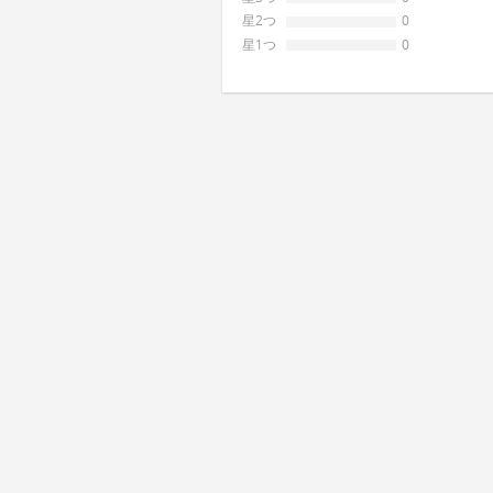
星2つ
0
星1つ
0