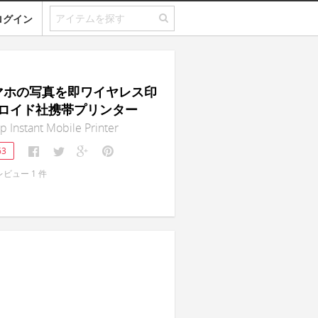
ログイン
スマホの写真を即ワイヤレス印
ロイド社携帯プリンター
ip Instant Mobile Printer
63
レビュー
1
件