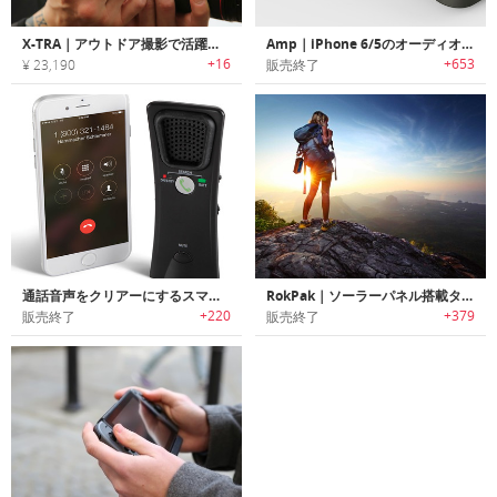
X-TRA｜アウトドア撮影で活躍する2倍寿命のカメラ用バッテリー「エクストラ」
Amp｜iPhone 6/5のオーディオをアップグレードするアンプ内蔵ケース
+16
+653
¥ 23,190
販売終了
通話音声をクリアーにするスマートフォン用アンプ
RokPak｜ソーラーパネル搭載タフバッテリーケース「ロックパック」
+220
+379
販売終了
販売終了