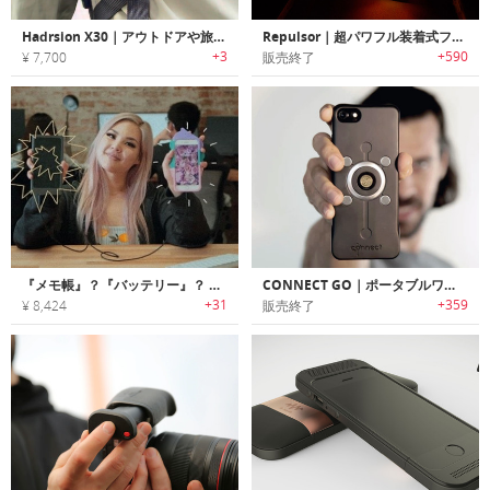
Hadrsion X30｜アウトドアや旅行の心強い味方になる、モバイルバッテリーとして使える懐中電灯
Repulsor｜超パワフル装着式フラッシュライト「レパルサー」
+3
+590
¥ 7,700
販売終了
『メモ帳』？『バッテリー』？ 使えば分かる、なめらかな書き心地。持ち歩きにも便利な4in1ガジェット。ワイヤレス充電対応で日本初上陸！！「Memopower」
CONNECT GO｜ポータブルワイヤレスチャージャー「コネクトゴー」
+31
+359
¥ 8,424
販売終了