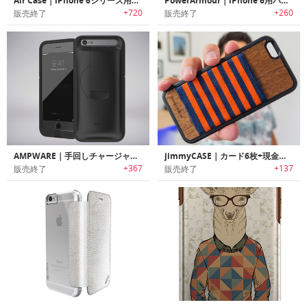
Air Case｜iPhone 6シリーズ用スリムバッテリーケース「エアーケース」
PowerArmour｜iPhone 6用バッテリーケース
+720
+260
販売終了
販売終了
AMPWARE｜手回しチャージャー搭載iPhone 6/6sケース「アンプウェア」
jimmyCASE｜カード6枚+現金も収納可能なiPhone 6/6S用ウォレットケース「ジミーケース」
+367
+137
販売終了
販売終了