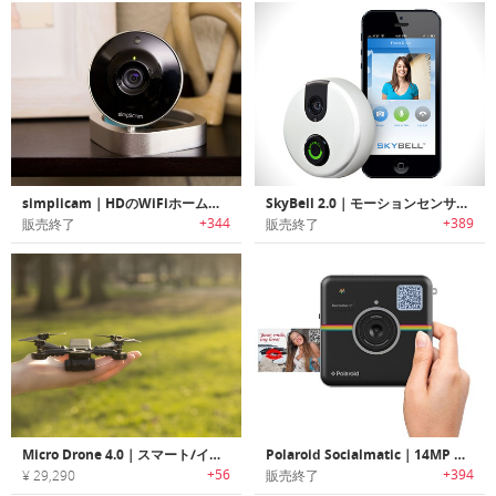
simplicam｜HDのWiFiホームビデオ監視カメラ
SkyBell 2.0｜モーションセンサー内蔵スマートドアーベル「スカイベル2.0」
+344
+389
販売終了
販売終了
Micro Drone 4.0｜スマート/インテリジェント飛行する手のひらサイズドローン「マイクロドローン4.0」
Polaroid Socialmatic｜14MP Wi-Fi デジタル インスタントカメラ ポラロイドソーシャルマティック
+56
+394
¥ 29,290
販売終了