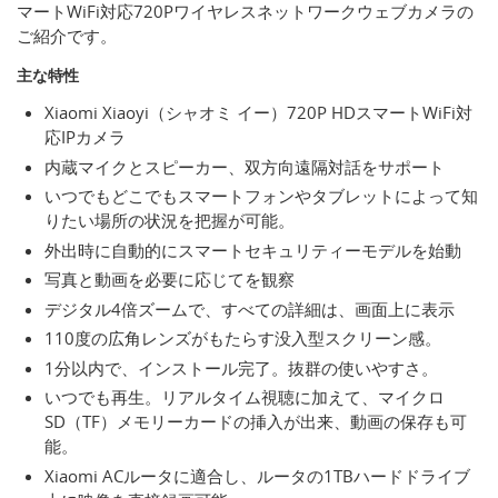
マートWiFi対応720Pワイヤレスネットワークウェブカメラの
ご紹介です。
主な特性
Xiaomi Xiaoyi（シャオミ イー）720P HDスマートWiFi対
応IPカメラ
内蔵マイクとスピーカー、双方向遠隔対話をサポート
いつでもどこでもスマートフォンやタブレットによって知
りたい場所の状況を把握が可能。
外出時に自動的にスマートセキュリティーモデルを始動
写真と動画を必要に応じてを観察
デジタル4倍ズームで、すべての詳細は、画面上に表示
110度の広角レンズがもたらす没入型スクリーン感。
1分以内で、インストール完了。抜群の使いやすさ。
いつでも再生。リアルタイム視聴に加えて、マイクロ
SD（TF）メモリーカードの挿入が出来、動画の保存も可
能。
Xiaomi ACルータに適合し、ルータの1TBハードドライブ