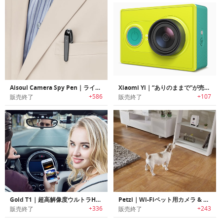
Aisoul Camera Spy Pen｜ライブストリーミングビデオカメラペン
Xiaomi Yi｜“ありのままで”が売りの「シャオミ イー スポーツカメラ」
+586
+107
販売終了
販売終了
Gold T1｜超高解像度ウルトラHDカーダッシュカメラ「ゴールックT1」
Petzi｜Wi-Fiペット用カメラ & ご褒美ディスペンサー「トリートカム」
+336
+243
販売終了
販売終了