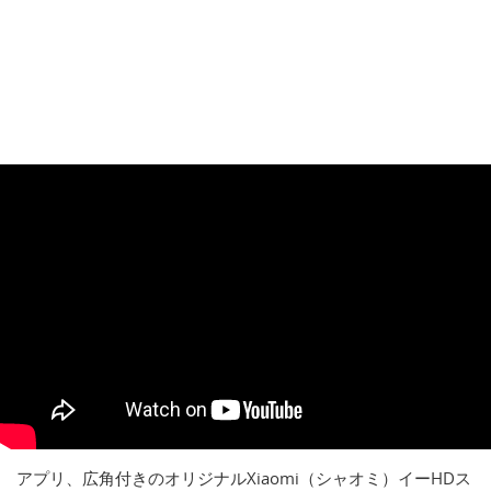
アプリ、広角付きのオリジナルXiaomi（シャオミ）イーHDス