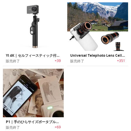
YI 4K｜セルフィースティック付き4Kアクションカメラ「イーフォーケー」
Universal Telephoto Lens Cell Phone｜スマホ用8倍ズームユニバーサル望遠レンズ
+39
+351
販売終了
販売終了
P1｜手のひらサイズポータブルBluetooth 4.0プリンター「ピーワン」
+69
販売終了