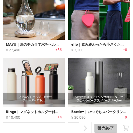
MAYU｜渦のチカラで水をヘルシーにする浄水デバイス「マユ」
elio｜飲み終わったら小さくたためる持ち運び自在のウォーターボトル
+56
+8
¥ 27,490
¥ 7,300
Ringo｜マグネットホルダー付きウォーターボトル「リンゴ」
Bottle+｜いつでもスパークリングウォーターが楽しめるポータブルソーダメーカー「ボトルプラス」
+4
+9
¥ 10,400
¥ 30,090
販売終了