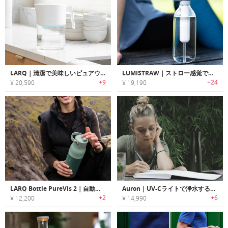
LARQ｜清潔で美味しいピュアウォーターが楽しめるUV-C殺菌ライト搭載ピッチャー型浄水器「ラーク」
LUMISTRAW｜ストロー感覚で手軽に使用可能な浄水ウォーターボトル「ルミストロー」
+9
+24
¥ 20,590
¥ 19,190
LARQ Bottle PureVis 2｜自動クリーニングする浄水機能付きウォーターボトル
Auron｜UV-Cライトで浄水するセルフクリーニングスマートボトル「オーロン」
+2
+6
¥ 12,200
¥ 14,990