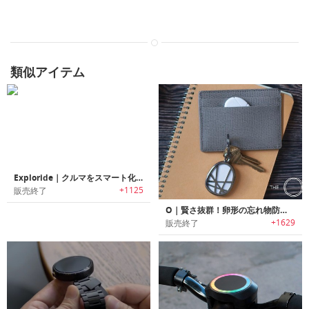
類似アイテム
Exploride｜クルマをスマート化する 透明ディスプレイデバイス「エクスプロライド」
+1125
販売終了
O｜賢さ抜群！卵形の忘れ物防止デバイス「オー」
+1629
販売終了