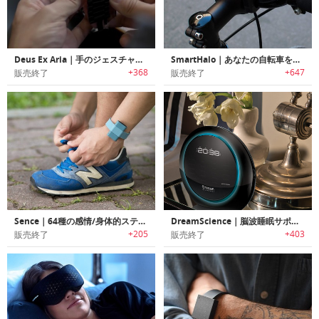
Deus Ex Aria｜手のジェスチャーでスマートウォッチの操作を行うデバイス「デウス・エクス・アリア」
SmartHalo｜あなたの自転車をスマートバイクに変える「スマートヘイロー」
+368
+647
販売終了
販売終了
Sence｜64種の感情/身体的ステータスをトラッキング可能なヘルス/感情トラッカー「センス」
DreamScience｜脳波睡眠サポートデバイス ドリームサイエンス
+205
+403
販売終了
販売終了