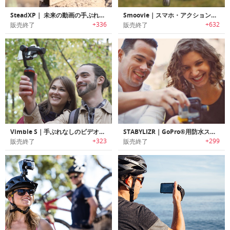
SteadXP｜ 未来の動画の手ぶれ補正デバイス「ステッドXP」
Smoovie｜スマホ・アクションカム用ポータブルスタビライザー「スムービー」
+336
+632
販売終了
販売終了
Vimble S｜手ぶれなしのビデオ撮影を可能にするスマホ用スタビライザー「ビンブルS」
STABYLIZR｜GoPro®用防水スタビライザー「ステイブライザー」
+323
+299
販売終了
販売終了