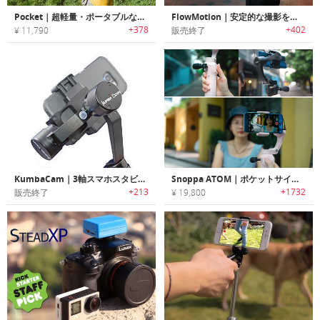
Pocket｜超軽量・ポータブルなスマホ用ポケットスタビライザー「ポケット」
FlowMotion｜安定的な撮影を可能にするスマホ用スタビライザー「フローモーション」
+378
+402
¥ 11,790
販売終了
KumbaCam｜3軸スマホスタビライザー「クンバカム」
Snoppa ATOM｜ポケットサイズの折りたたみ式スマートフォン用3軸ジンバル「アトム」
+213
+1732
販売終了
¥ 19,800