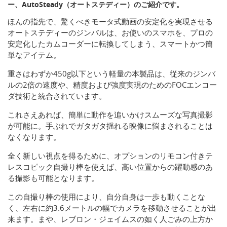
ー、AutoSteady（オートステディー）のご紹介です。
ほんの指先で、驚くべきモータ式動画の安定化を実現させる
オートステディーのジンバルは、お使いのスマホを、プロの
安定化したカムコーダーに転換してしまう、スマートかつ簡
単なアイテム。
重さはわずか450g以下という軽量の本製品は、従来のジンバ
ルの2倍の速度や、精度および強度実現のためのFOCエンコー
ダ技術と統合されています。
これさえあれば、簡単に動作を追いかけスムーズな写真撮影
が可能に。手ぶれでガタガタ揺れる映像に悩まされることは
なくなります。
全く新しい視点を得るために、オプションのリモコン付きテ
レスコピック自撮り棒を使えば、高い位置からの躍動感のあ
る撮影も可能となります。
この自撮り棒の使用により、自分自身は一歩も動くことな
く、左右に約3.6メートルの幅でカメラを移動させることが出
来ます。まや、レブロン・ジェイムスの如く人ごみの上方か