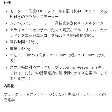
仕様
モーター：高度FOC（フィールド配向制御）エンコーダ技
術付きのブラシレスモーター
ジンバルコントローラー：高精度安定化＆リアルタイム
アライメントセンサーのための高度なアルゴリズム：カッ
ティングエッジエンコーダ統合付き6軸高精度IMU
動作時間：2時間
重量：430g
寸法：230mm（高さ）x 110mm（幅）x 100mm（奥行
き）
スマホ幅に対応するグリップ：55mmから95mm （注：
これは、お使いの携帯電話の短辺側のサイズを基準にして
あります。）
内容物
ブラックオートステディージンバル + 内蔵バッテリー + 壁の
充電器