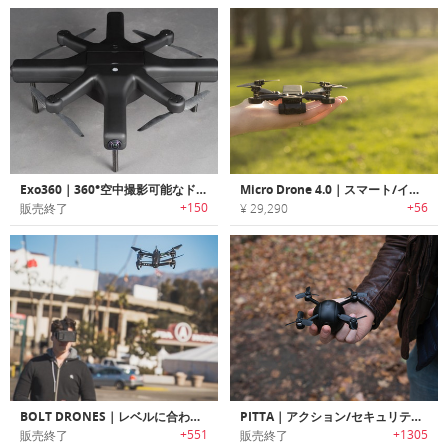
Exo360｜360°空中撮影可能なドローン「イーエックスオー360」
Micro Drone 4.0｜スマート/インテリジェント飛行する手のひらサイズドローン「マイクロドローン4.0」
+150
+56
販売終了
¥ 29,290
BOLT DRONES｜レベルに合わせてFPVのエキサイティングな世界を体験可能な多目的ドローン「ボルト」
PITTA｜アクション/セキュリティーカメラとして使用可能な4Kセルフィードローン「ピータ」
+551
+1305
販売終了
販売終了