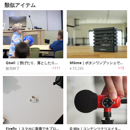
類似アイテム
Qball ｜投げたり、落としたり、転がしたり出来るボール型マイク「キューボール」
Mikme｜ボタンワンプッシュでスタジオ品質レコーディング可能なワイヤレスレコーダー「マイクミー」
+111
+15
販売終了
¥ 53,290
Firefly ｜スマホに装着できプロ仕様の音質を実現するUSB-C小型マイク
Q Mic｜コンテンツクリエイターのためにデザインされたポータブル高性能マイク「Qマイク」