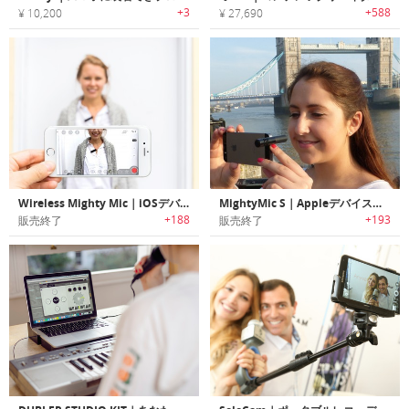
+3
+588
¥ 10,200
¥ 27,690
Wireless Mighty Mic｜iOSデバイス専用ワイヤレスマイク「マイティーマイク」
MightyMic S｜Appleデバイス用ショットガンビデオマイク「マイティーマイクエス」
+188
+193
販売終了
販売終了