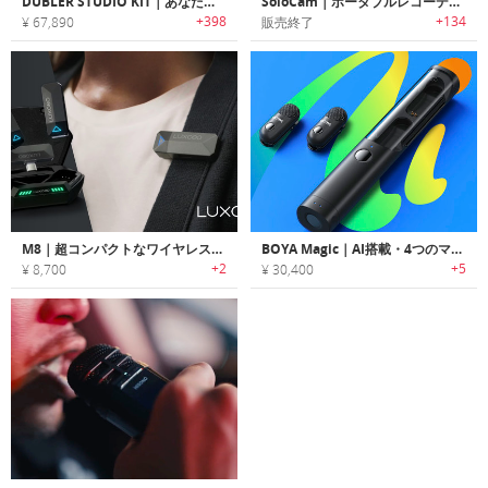
DUBLER STUDIO KIT｜あなたの声を音楽に変換するMIDIコントローラー「ダブルスタジオキット」
SoloCam｜ポータブルレコーディングシステム「ソロカム」
+398
+134
¥ 67,890
販売終了
M8｜超コンパクトなワイヤレス外付けマイク
BOYA Magic｜AI搭載・4つのマイクモード対応スマートマイク
+2
+5
¥ 8,700
¥ 30,400