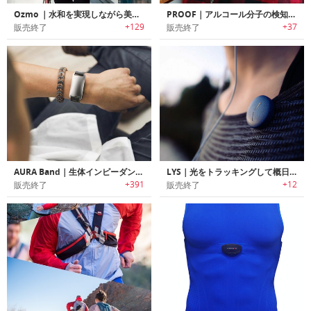
Ozmo ｜水和を実現しながら美味しいコーヒーが堪能できるスマートカップ「オズモ」
PROOF｜アルコール分子の検知可能なアルコールトラッキングリストバンド「プルーフ」
+129
+37
販売終了
販売終了
AURA Band｜生体インピーダンス・体組成をトラッキング可能なフィットネストラッカー「オーラバンド」
LYS｜光をトラッキングして概日リズムを改善可能なウェアラブルセンサー「リュース」
+391
+12
販売終了
販売終了