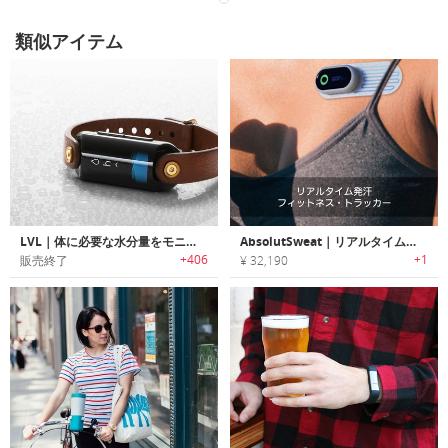
類似アイテム
LVL｜体に必要な水分量をモニタリング可能なフィットネストラッカー「レベル」
AbsolutSweat｜リアルタイム発汗フィットネス・トラッカー「アブソルートスウェット」
+406
+1
販売終了
¥ 32,190