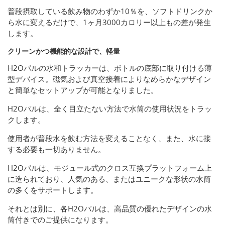
普段摂取している飲み物のわずか10％を、ソフトドリンクか
ら水に変えるだけで、1ヶ月3000カロリー以上もの差が発生
します。
クリーンかつ機能的な設計で、軽量
H2Oパルの水和トラッカーは、ボトルの底部に取り付ける薄
型デバイス。磁気および真空接着によりなめらかなデザイン
と簡単なセットアップが可能となりました。
H2Oパルは、全く目立たない方法で水筒の使用状況をトラッ
クします。
使用者が普段水を飲む方法を変えることなく、また、水に接
する必要も一切ありません。
H2Oパルは、モジュール式のクロス互換プラットフォーム上
に造られており、人気のある、またはユニークな形状の水筒
の多くをサポートします。
それとは別に、各H2Oパルは、高品質の優れたデザインの水
筒付きでのご提供になります。