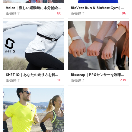
Veloz｜激しい運動時に水分補給が可能な給水バックパック「ヴェロス」
BioVest Run & BioVest Gym│ハートレートモニターを装着可能なインナーベスト「バイオベストラン ＆ バイオベストジム」
+80
+96
販売終了
販売終了
SHFT IQ｜あなたの走り方を解析し改善するAI搭載バーチャルコーチ「シフトアイキュー」
Biostrap｜PPGセンサーを利用して健康状態を把握可能なクリニカル品質マルチデバイスウェアラブルプラットフォーム 「バイオストラップ」
+10
+239
販売終了
販売終了