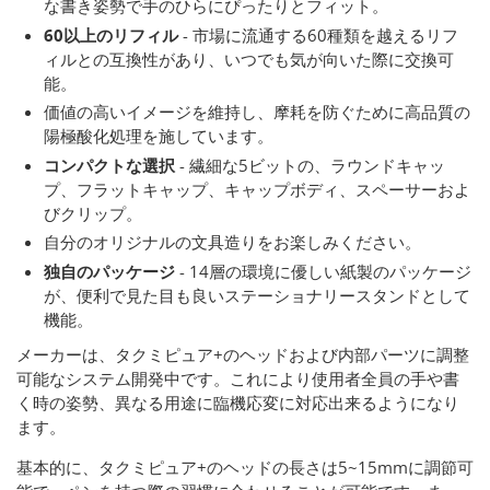
な書き姿勢で手のひらにぴったりとフィット。
60以上のリフィル
- 市場に流通する60種類を越えるリフ
ィルとの互換性があり、いつでも気が向いた際に交換可
能。
価値の高いイメージを維持し、摩耗を防ぐために高品質の
陽極酸化処理を施しています。
コンパクトな選択
- 繊細な5ビットの、ラウンドキャッ
プ、フラットキャップ、キャップボディ、スペーサーおよ
びクリップ。
自分のオリジナルの文具造りをお楽しみください。
独自のパッケージ
- 14層の環境に優しい紙製のパッケージ
が、便利で見た目も良いステーショナリースタンドとして
機能。
メーカーは、タクミピュア+のヘッドおよび内部パーツに調整
可能なシステム開発中です。これにより使用者全員の手や書
く時の姿勢、異なる用途に臨機応変に対応出来るようになり
ます。
基本的に、タクミピュア+のヘッドの長さは5~15mmに調節可