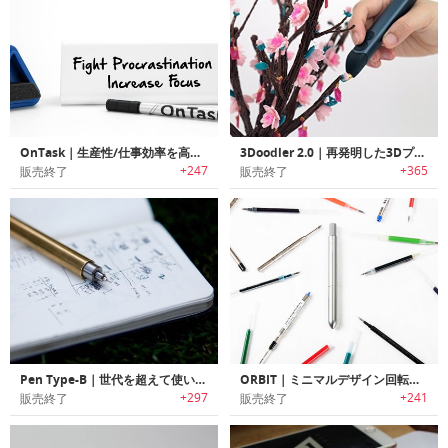
OnTask｜生産性/仕事効率を高める三面デスクトップホワイトボード「オンタスク」
3Doodler 2.0｜再発明した3Dプリントペン 3ドゥードゥラー 2.0ペン
+247
+365
販売終了
販売終了
Pen Type-B｜世代を超えて使い続けられるペン「ペンタイプB」
ORBIT｜ミニマルデザイン回転格納式ペン「オービット」
+297
+241
販売終了
販売終了