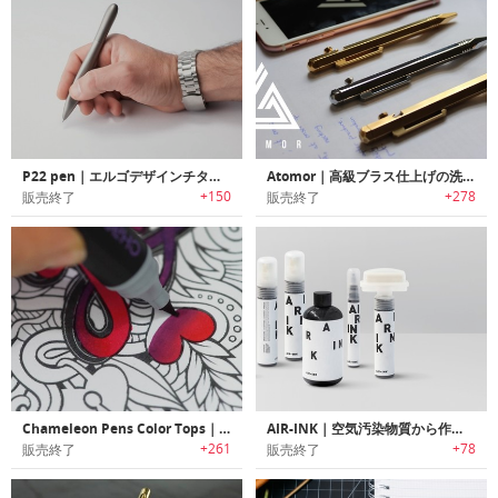
P22 pen｜エルゴデザインチタニウムペン「ピー22」
Atomor｜高級ブラス仕上げの洗練されたソリッドメタルペン「アトモール」
+150
+278
販売終了
販売終了
Chameleon Pens Color Tops｜複数の色調をプロデュースできるペン「カメレオンペン」用リフィル
AIR‐INK｜空気汚染物質から作られた環境に優しいインク「エアーインク」
+261
+78
販売終了
販売終了