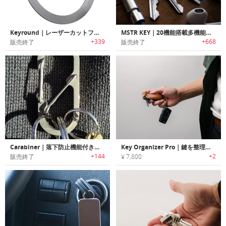
Keyround｜レーザーカットフラットデザインキーリング「キーラウンド」
MSTR KEY｜20機能搭載多機能マルチキーツール「マスターキー」
+339
+668
販売終了
販売終了
Carabiner｜落下防止機能付きキーカラビナ
Key Organizer Pro｜鍵を整理整頓でき、コンパクトに持ち運べるキーオーガナイザー
+144
+2
販売終了
¥ 7,800