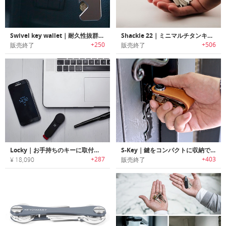
Swivel key wallet｜耐久性抜群の鍵用ソリューション「スウィベル・キーウォレット」
Shackle 22｜ミニマルチタンキーホルダー「シャックル22」
+250
+506
販売終了
販売終了
Locky｜お手持ちのキーに取付けるスマートキーオーバーレイ「ロッキー」
S-Key｜鍵をコンパクトに収納できるレザー製キー収納システム
+287
+403
¥ 18,090
販売終了