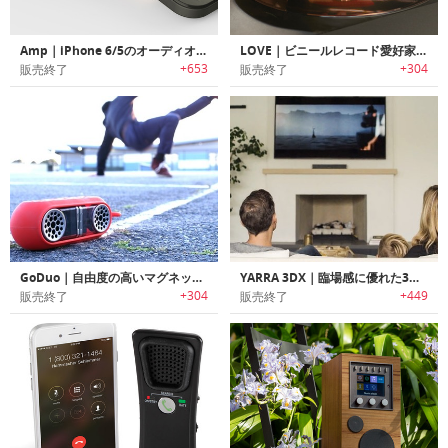
Amp｜iPhone 6/5のオーディオをアップグレードするアンプ内蔵ケース
LOVE｜ビニールレコード愛好家に最適なAPTX対応インテリジェントターンテーブル「ラブ」
+653
+304
販売終了
販売終了
GoDuo｜自由度の高いマグネットモジュール式ポータブルワイヤレススピーカー「ゴーデュオ」
YARRA 3DX｜臨場感に優れた3Dオーディオシステム「ヤラー3DX」
+304
+449
販売終了
販売終了