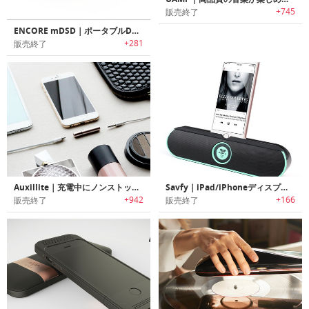
+745
販売終了
ENCORE mDSD｜ポータブルDAC&ヘッドフォンアンプ「アンコール mDSD」
+281
販売終了
Auxillite｜充電中にノンストップで音楽を楽しめるスリムデザインアダプター「オーキシーライト」
Savfy｜iPad/iPhoneディスプレイスタンド付きポータブルワイヤレススピーカー
+942
+166
販売終了
販売終了