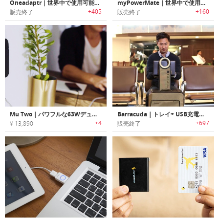
Oneadaptr｜世界中で使用可能！4 USB充電アダプター
myPowerMate｜世界中で使用可能なUSBポート/フラッシュメモリー搭載トラベルアダプター「マイパワーメイト」
+405
+160
販売終了
販売終了
Mu Two｜パワフルな63WデュアルUSB-Cウォールチャージャー「ムーツー」
Barracuda｜トレイ+ USB充電器付き折りたたみ可能な旅行カバン「バラクーダ」
+4
+697
¥ 13,890
販売終了