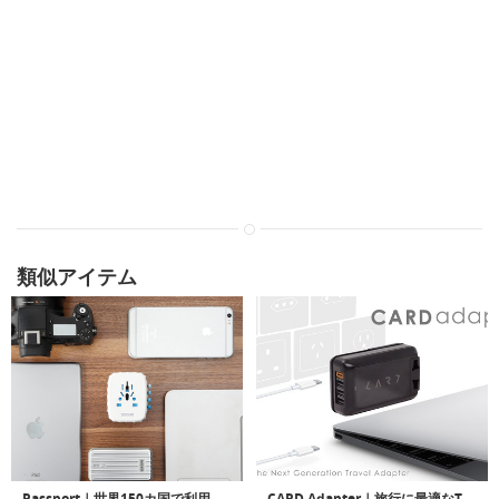
類似アイテム
Passport｜世界150カ国で利用可能な4つのUSBアダプター搭載ユニバーサルトラベルアダプター「パスポート」
CARD Adapter｜旅行に最適なTYPE Cアダプター搭載のクレジットカード幅トラベルアダプター「カードアダプター」