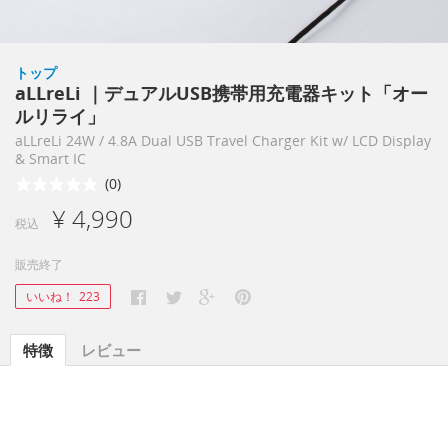
トップ
aLLreLi ｜デュアルUSB携帯用充電器キット「オー
ルリライ」
aLLreLi 24W / 4.8A Dual USB Travel Charger Kit w/ LCD Display
& Smart IC
(0)
¥ 4,990
税込
販売終了
いいね！
223
特徴
レビュー