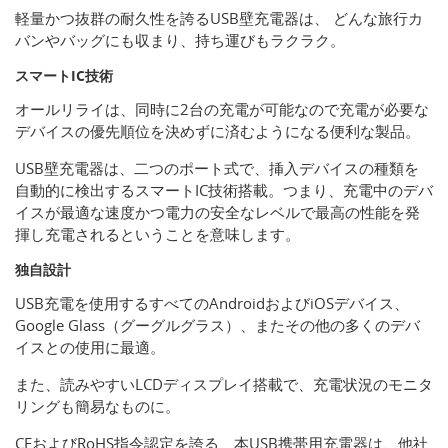
軽量かつ抜群の耐久性を誇るUSB壁充電器は、 どんな旅行カ
バンやバッグにも収まり、持ち運びもラクラク。
スマートIC技術
オールリライは、同時に2台の充電が可能なので充電が必要な
デバイスの優先順位を決めずに済むようになる便利な製品。
USB壁充電器は、二つのポート式で、挿入デバイスの種類を
自動的に検出するスマートIC技術搭載。つまり、充電中のデバ
イスが最適な速度かつ電力の安全なレベルで最高の性能を発
揮し充電されるということを意味します。
独自設計
USB充電を使用するすべてのAndroidおよびiOSデバイス、
Google Glass（グーグルグラス）、またその他の多くのデバ
イスとの使用に最適。
また、読みやすいLCDディスプレイ搭載で、充電状況のモニタ
リングも簡易なものに。
CEおよびRoHS指令認定を誇る、本USB携帯用充電器は、他社