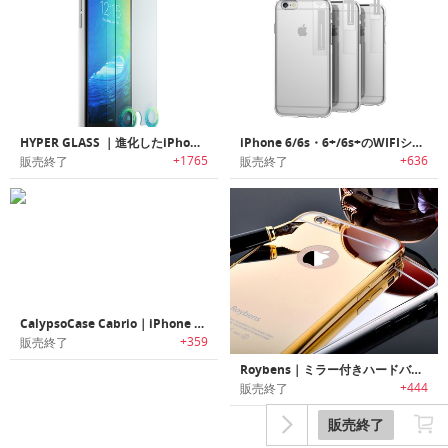
HYPER GLASS ｜進化したiPhone向けスクリーンプロテクター「ハイパーグラス」
iPhone 6/6s・6+/6s+のWIFIシグナルを拡張するクリアケース「LINKASE CLEAR」
+1765
+636
販売終了
販売終了
CalypsoCase Cabrio｜iPhone 6/6 Plus用高級革製ハンドメイドケース
+359
販売終了
Roybens｜ミラー付きハードバックの極薄iPhone 6用ケース
+444
販売終了
販売終了