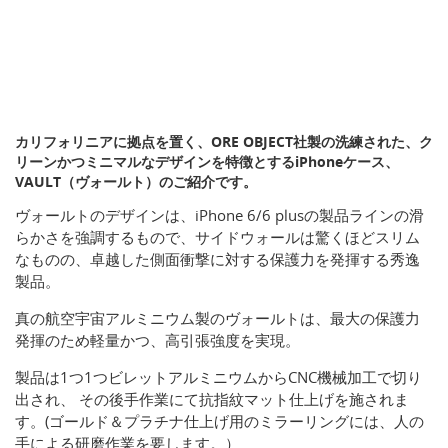
カリフォリニアに拠点を置く、ORE OBJECT社製の洗練された、ク
リーンかつミニマルなデザインを特徴とするiPhoneケース、
VAULT（ヴォールト）のご紹介です。
ヴォールトのデザインは、iPhone 6/6 plusの製品ラインの滑
らかさを強調するもので、サイドウォールは驚くほどスリム
なものの、卓越した側面衝撃に対する保護力を発揮する秀逸
製品。
真の航空宇宙アルミニウム製のヴォールトは、最大の保護力
発揮のため軽量かつ、高引張強度を実現。
製品は1つ1つビレットアルミニウムからCNC機械加工で切り
出され、 その後手作業にて抗指紋マット仕上げを施されま
す。(ゴールド＆プラチナ仕上げ用のミラーリングには、人の
手による研磨作業を要します。）