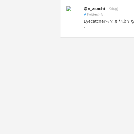
@n_asachi
9年前
Twitterから
Eyecatcherってまだ出
-