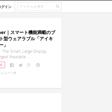
ログイン
tcher｜スマート機能満載のブ
ト型ウェアラブル「アイキ
ー」
: The Smart, Large-Display,
rged Wearable
65
レビュー
1
件