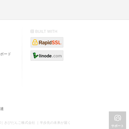
BUILT WITH
ボード
連
©| きびだんご株式会社 | 半歩先の未来が届く
サポート