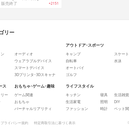
販売終了
+2151
ゴリー
アウトドア･スポーツ
ォン
オーディオ
キャンプ
スケート
ウェアラブルデバイス
自転車
水泳
スマートデバイス
オートバイ
3Dプリンタ･3Dスキャナ
ゴルフ
ース
おもちゃ･ゲーム･趣味
ライフスタイル
ナリー
ゲーム関連
キッチン
寝具
生活雑貨
ー
おもちゃ
生活家電
照明
DIY
バーチャルリアリティ
ファッション
時計
ペット関
プライバシー規約
特定商取引法に基づく表示