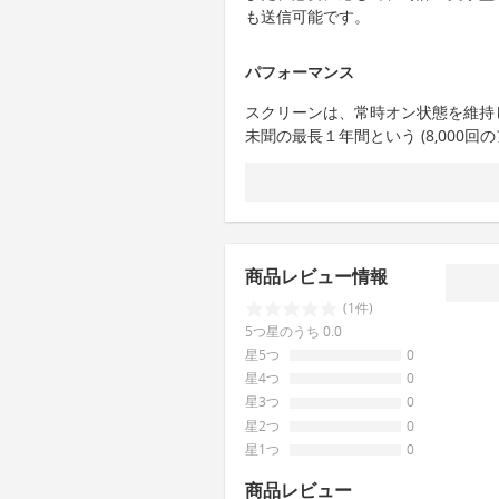
も送信可能です。
パフォーマンス
スクリーンは、常時オン状態を維持
未聞の最長１年間という (8,000
商品レビュー情報
(1件)
5つ星のうち 0.0
星5つ
0
星4つ
0
星3つ
0
星2つ
0
星1つ
0
商品レビュー