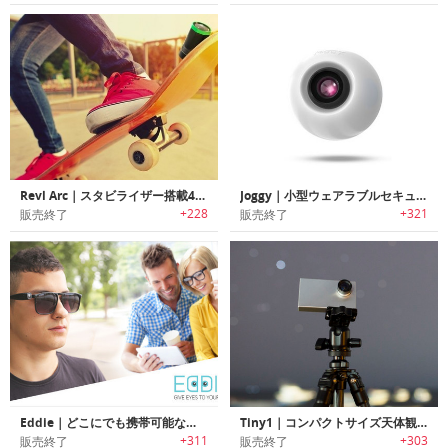
Revl Arc｜スタビライザー搭載4Kアクションカメラ「レブルアーク」
Joggy｜小型ウェアラブルセキュリティカメラ「ジョギー」
+228
+321
販売終了
販売終了
Eddie｜どこにでも携帯可能な一体型のセキュリティーカメラ「エディー」
Tiny1｜コンパクトサイズ天体観測カメラ「タイニーワン」
+311
+303
販売終了
販売終了