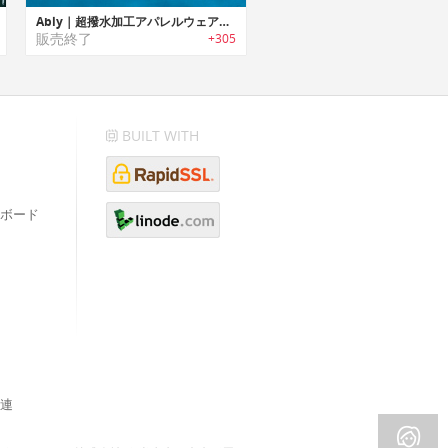
Ably｜超撥水加工アパレルウェア「エーブリー」
販売終了
+305
BUILT WITH
ボード
連