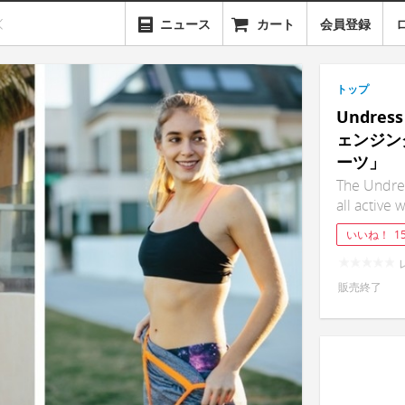
ニュース
カート
会員登録
トップ
Undre
ェンジン
ーツ」
The Undres
all active
いいね！
1
販売終了