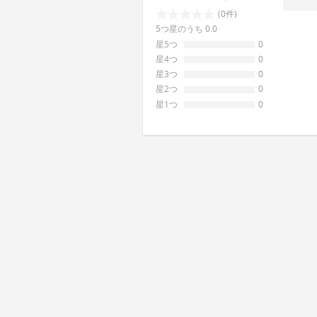
(0件)
5つ星のうち 0.0
星5つ
0
星4つ
0
星3つ
0
星2つ
0
星1つ
0