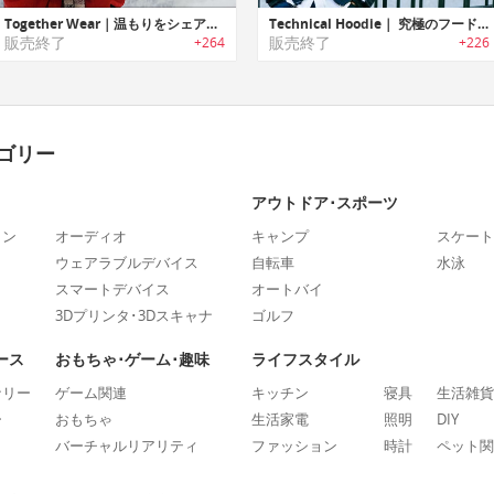
Together Wear｜温もりをシェアするバックポケット付パーカー「トゥギャザーウェアー」
Technical Hoodie｜ 究極のフード付きパーカー「テクニカル・フーディ」
販売終了
販売終了
+264
+226
ゴリー
アウトドア･スポーツ
ォン
オーディオ
キャンプ
スケート
ウェアラブルデバイス
自転車
水泳
スマートデバイス
オートバイ
3Dプリンタ･3Dスキャナ
ゴルフ
ース
おもちゃ･ゲーム･趣味
ライフスタイル
ナリー
ゲーム関連
キッチン
寝具
生活雑貨
ー
おもちゃ
生活家電
照明
DIY
バーチャルリアリティ
ファッション
時計
ペット関