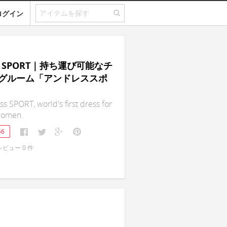
ログイン
ss SPORT｜持ち運び可能なチ
グルーム「アンドレススポ
s SPORT, world's first dress for
 women.
56
レビュー
0
件