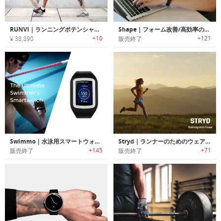
RUNVI｜ランニングポテンシャルを高めるインソール型デジタルランニングコーチ「ランヴィ」
Shape｜フォーム改善/高効率のコーチAIを搭載したウェアラブルフィットネスコーチ「シェイプ」
+10
+121
¥ 38,890
販売終了
Swimmo｜水泳用スマートウォッチ「スイモ」
Stryd｜ランナーのためのウェアラブルパワーメーター「ストライド」
+145
+71
販売終了
販売終了