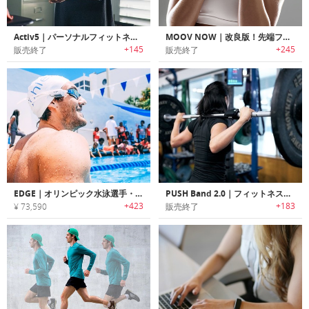
Activ5｜パーソナルフィットネスデバイス「アクティブ5」
MOOV NOW｜改良版！先端フィットネスデバイス「ムーブナウ」
+145
+245
販売終了
販売終了
EDGE｜オリンピック水泳選手・コーチが開発したスイミングフィットネストラッカー「エッジ」
PUSH Band 2.0｜フィットネスの強度を測定し、数値化するウェアラブルバンド「プッシュバンド2.0」
+423
+183
¥ 73,590
販売終了