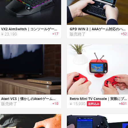
VX2 AimSwitch｜コンソールゲームに最適なゲーミングキーパッド「エイムスイッチ」
GPD WIN 2｜AAAゲーム対応のハンドヘルドゲームコンソール「GDPウィン2」
¥ 23,190
販売終了
+17
+52
Atari VCS｜懐かしのAtariゲームがプレイ可能なホームエンターテイメントシステム「アタリVCS」
Retro Mini TV Console｜実際にプレイできるミニチュアサイズTVゲームコンソール
販売終了
¥ 15,990
+10
+601
送料込み