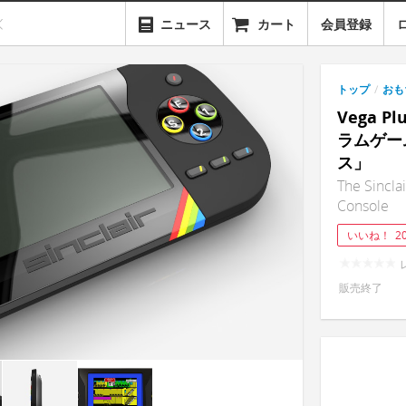
ニュース
カート
会員登録
トップ
/
おも
Vega 
ラムゲー
ス」
The Sincla
Console
いいね！
2
販売終了