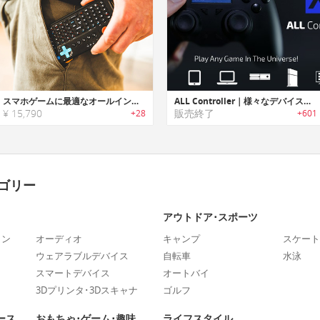
スマホゲームに最適なオールインワンポータブルゲーミングキーボード「Power Vessel（パワーヴェセル）」
ALL Controller｜様々なデバイスを操作可能なユニバーサルコントローラー「オールコントローラー」
¥ 15,790
販売終了
+28
+601
ゴリー
アウトドア･スポーツ
ォン
オーディオ
キャンプ
スケート
ウェアラブルデバイス
自転車
水泳
スマートデバイス
オートバイ
3Dプリンタ･3Dスキャナ
ゴルフ
ース
おもちゃ･ゲーム･趣味
ライフスタイル