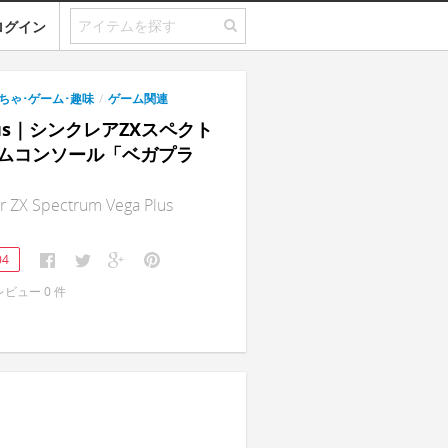
ログイン
ちゃ･ゲーム･趣味
/
ゲーム関連
Plus｜シンクレアZXスペクト
ムコンソール「ベガプラ
ir ZX Spectrum Vega Plus
04
レビュー
0
件